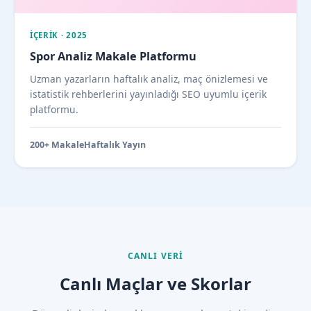
İÇERIK · 2025
Spor Analiz Makale Platformu
Uzman yazarların haftalık analiz, maç önizlemesi ve
istatistik rehberlerini yayınladığı SEO uyumlu içerik
platformu.
200+ Makale
Haftalık Yayın
CANLI VERI
Canlı Maçlar ve Skorlar