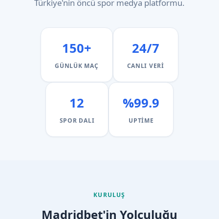
Türkiye'nin öncü spor medya platformu.
150+
24/7
GÜNLÜK MAÇ
CANLI VERI
12
%99.9
SPOR DALI
UPTIME
KURULUŞ
Madridbet'in Yolculuğu