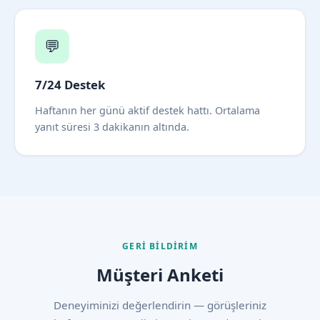
💬
7/24 Destek
Haftanın her günü aktif destek hattı. Ortalama
yanıt süresi 3 dakikanın altında.
GERI BILDIRIM
Müşteri Anketi
Deneyiminizi değerlendirin — görüşleriniz