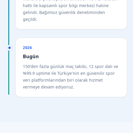
hattı ile kapsamlı spor bilgi merkezi haline
gelindi. Bağımsız güvenlik denetiminden
geçildi.
2026
Bugün
150'den fazla günlük maç takibi, 12 spor dalı ve
%99.9 uptime ile Türkiye'nin en güvenilir spor
veri platformlarından biri olarak hizmet
vermeye devam ediyoruz.