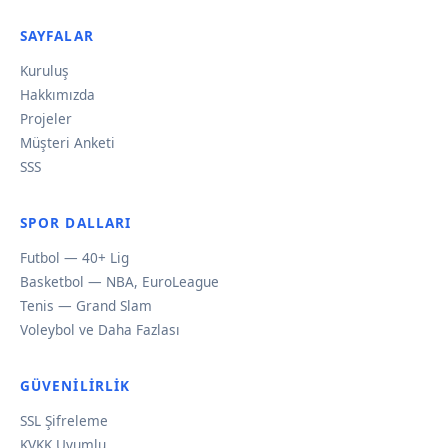
SAYFALAR
Kuruluş
Hakkımızda
Projeler
Müşteri Anketi
SSS
SPOR DALLARI
Futbol — 40+ Lig
Basketbol — NBA, EuroLeague
Tenis — Grand Slam
Voleybol ve Daha Fazlası
GÜVENILIRLIK
SSL Şifreleme
KVKK Uyumlu