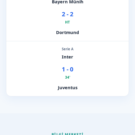
Bayern Münih
2 - 2
HT
Dortmund
Serie A
Inter
1 - 0
34'
Juventus
BILGI MERKEZI