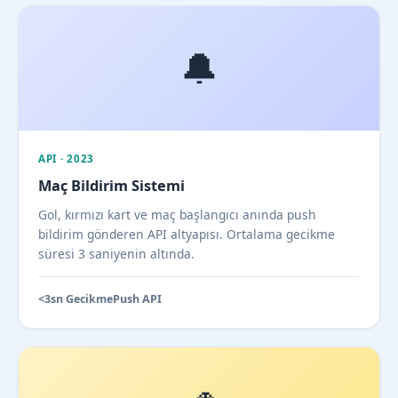
🔔
API · 2023
Maç Bildirim Sistemi
Gol, kırmızı kart ve maç başlangıcı anında push
bildirim gönderen API altyapısı. Ortalama gecikme
süresi 3 saniyenin altında.
<3sn Gecikme
Push API