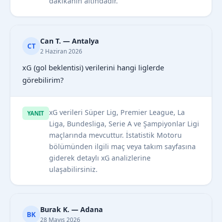
dakikanın altındadır.
Can T. — Antalya
CT
2 Haziran 2026
xG (gol beklentisi) verilerini hangi liglerde
görebilirim?
xG verileri Süper Lig, Premier League, La
YANIT
Liga, Bundesliga, Serie A ve Şampiyonlar Ligi
maçlarında mevcuttur. İstatistik Motoru
bölümünden ilgili maç veya takım sayfasına
giderek detaylı xG analizlerine
ulaşabilirsiniz.
Burak K. — Adana
BK
28 Mayıs 2026