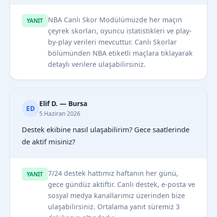
NBA Canlı Skor Modülümüzde her maçın
YANIT
çeyrek skorları, oyuncu istatistikleri ve play-
by-play verileri mevcuttur. Canlı Skorlar
bölümünden NBA etiketli maçlara tıklayarak
detaylı verilere ulaşabilirsiniz.
Elif D. — Bursa
ED
5 Haziran 2026
Destek ekibine nasıl ulaşabilirim? Gece saatlerinde
de aktif misiniz?
7/24 destek hattımız haftanın her günü,
YANIT
gece gündüz aktiftir. Canlı destek, e-posta ve
sosyal medya kanallarımız üzerinden bize
ulaşabilirsiniz. Ortalama yanıt süremiz 3