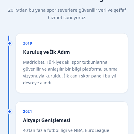
2019'dan bu yana spor severlere güvenilir veri ve şeffaf
hizmet sunuyoruz.
2019
Kuruluş ve İlk Adım
Madridbet, Türkiye'deki spor tutkunlarına
güvenilir ve anlaşılır bir bilgi platformu sunma
vizyonuyla kuruldu. İlk canlı skor paneli bu yıl
devreye alındı.
2021
Altyapı Genişlemesi
40'tan fazla futbol ligi ve NBA, EuroLeague