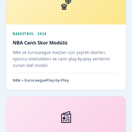
🏀
BASKETBOL · 2024
NBA Canlı Skor Modülü
NBA ve EuroLeague maçları için çeyrek skorları,
oyuncu istatistikleri ve canlı play-by-play verilerini
sunan özel modül.
NBA + EuroLeague
Play-by-Play
📰