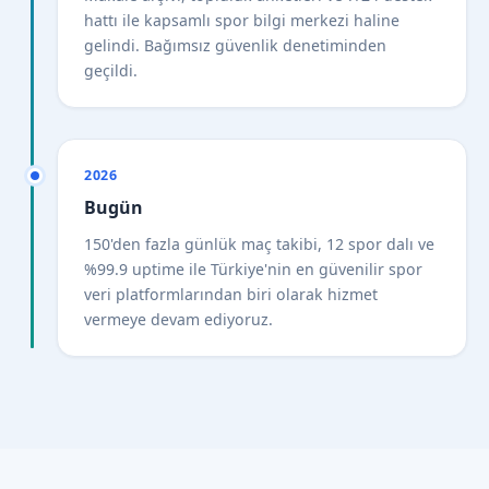
hattı ile kapsamlı spor bilgi merkezi haline
gelindi. Bağımsız güvenlik denetiminden
geçildi.
2026
Bugün
150'den fazla günlük maç takibi, 12 spor dalı ve
%99.9 uptime ile Türkiye'nin en güvenilir spor
veri platformlarından biri olarak hizmet
vermeye devam ediyoruz.