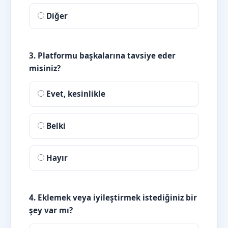
Diğer
3. Platformu başkalarına tavsiye eder
misiniz?
Evet, kesinlikle
Belki
Hayır
4. Eklemek veya iyileştirmek istediğiniz bir
şey var mı?