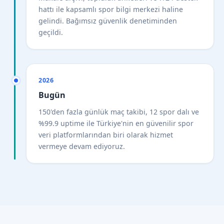
hattı ile kapsamlı spor bilgi merkezi haline
gelindi. Bağımsız güvenlik denetiminden
geçildi.
2026
Bugün
150'den fazla günlük maç takibi, 12 spor dalı ve
%99.9 uptime ile Türkiye'nin en güvenilir spor
veri platformlarından biri olarak hizmet
vermeye devam ediyoruz.