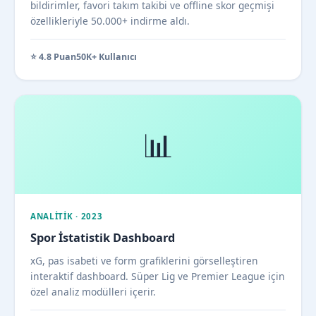
bildirimler, favori takım takibi ve offline skor geçmişi
özellikleriyle 50.000+ indirme aldı.
⭐ 4.8 Puan
50K+ Kullanıcı
📊
ANALITIK · 2023
Spor İstatistik Dashboard
xG, pas isabeti ve form grafiklerini görselleştiren
interaktif dashboard. Süper Lig ve Premier League için
özel analiz modülleri içerir.