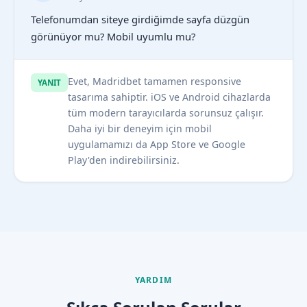
Telefonumdan siteye girdiğimde sayfa düzgün
görünüyor mu? Mobil uyumlu mu?
Evet, Madridbet tamamen responsive
YANIT
tasarıma sahiptir. iOS ve Android cihazlarda
tüm modern tarayıcılarda sorunsuz çalışır.
Daha iyi bir deneyim için mobil
uygulamamızı da App Store ve Google
Play'den indirebilirsiniz.
YARDIM