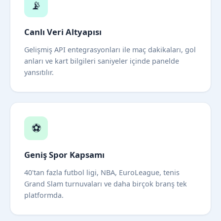
📡
Canlı Veri Altyapısı
Gelişmiş API entegrasyonları ile maç dakikaları, gol
anları ve kart bilgileri saniyeler içinde panelde
yansıtılır.
⚽
Geniş Spor Kapsamı
40'tan fazla futbol ligi, NBA, EuroLeague, tenis
Grand Slam turnuvaları ve daha birçok branş tek
platformda.