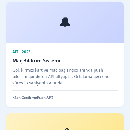
🔔
API · 2023
Maç Bildirim Sistemi
Gol, kırmızı kart ve maç başlangıcı anında push
bildirim gönderen API altyapısı. Ortalama gecikme
süresi 3 saniyenin altında.
<3sn Gecikme
Push API