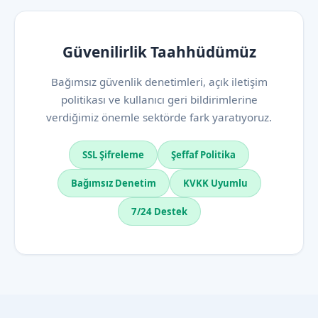
Güvenilirlik Taahhüdümüz
Bağımsız güvenlik denetimleri, açık iletişim
politikası ve kullanıcı geri bildirimlerine
verdiğimiz önemle sektörde fark yaratıyoruz.
SSL Şifreleme
Şeffaf Politika
Bağımsız Denetim
KVKK Uyumlu
7/24 Destek