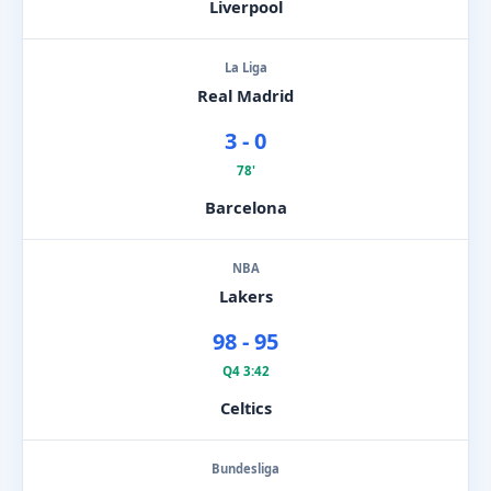
Liverpool
La Liga
Real Madrid
3 - 0
78'
Barcelona
NBA
Lakers
98 - 95
Q4 3:42
Celtics
Bundesliga