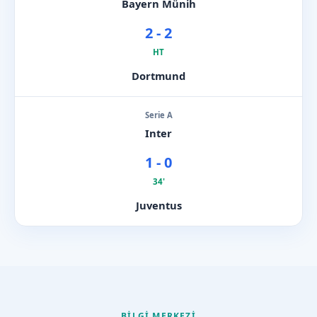
Bayern Münih
2 - 2
HT
Dortmund
Serie A
Inter
1 - 0
34'
Juventus
BILGI MERKEZI