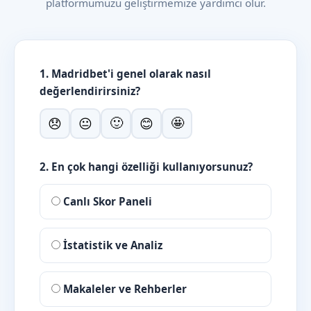
platformumuzu geliştirmemize yardımcı olur.
1. Madridbet'i genel olarak nasıl
değerlendirirsiniz?
🙂
🤩
😞
😐
😊
2. En çok hangi özelliği kullanıyorsunuz?
Canlı Skor Paneli
İstatistik ve Analiz
Makaleler ve Rehberler