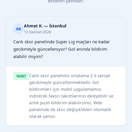
ekibinin yanıtları.
Ahmet K. — İstanbul
AK
12 Haziran 2026
Canlı skor panelinde Süper Lig maçları ne kadar
gecikmeyle güncelleniyor? Gol anında bildirim
alabilir miyim?
Canlı skor panelimiz ortalama 2-3 saniye
YANIT
gecikmeyle güncellenmektedir. Gol
bildirimleri için mobil uygulamamızı
indirerek favori takımlarınızı ekleyebilir ve
anlık push bildirim alabilirsiniz. Web
panelinde de skor değişiklikleri otomatik
olarak yansır.