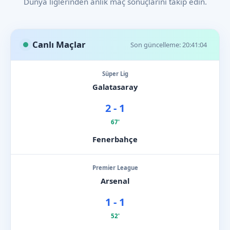
Dünya liglerinden anlık maç sonuçlarını takip edin.
Canlı Maçlar
Son güncelleme: 20:41:04
Süper Lig
Galatasaray
2 - 1
67'
Fenerbahçe
Premier League
Arsenal
1 - 1
52'