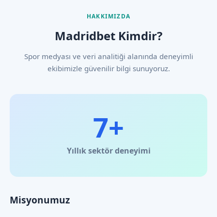
HAKKIMIZDA
Madridbet Kimdir?
Spor medyası ve veri analitiği alanında deneyimli
ekibimizle güvenilir bilgi sunuyoruz.
7+
Yıllık sektör deneyimi
Misyonumuz