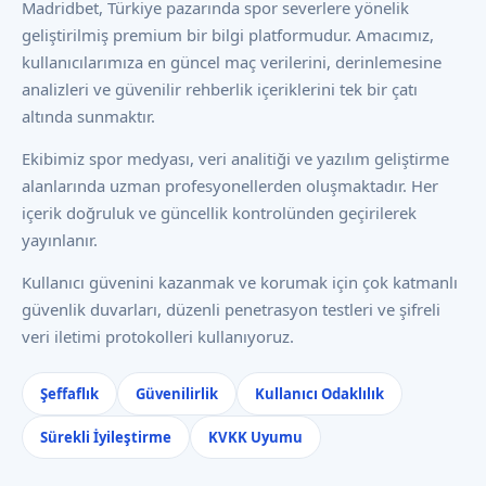
Madridbet, Türkiye pazarında spor severlere yönelik
geliştirilmiş premium bir bilgi platformudur. Amacımız,
kullanıcılarımıza en güncel maç verilerini, derinlemesine
analizleri ve güvenilir rehberlik içeriklerini tek bir çatı
altında sunmaktır.
Ekibimiz spor medyası, veri analitiği ve yazılım geliştirme
alanlarında uzman profesyonellerden oluşmaktadır. Her
içerik doğruluk ve güncellik kontrolünden geçirilerek
yayınlanır.
Kullanıcı güvenini kazanmak ve korumak için çok katmanlı
güvenlik duvarları, düzenli penetrasyon testleri ve şifreli
veri iletimi protokolleri kullanıyoruz.
Şeffaflık
Güvenilirlik
Kullanıcı Odaklılık
Sürekli İyileştirme
KVKK Uyumu