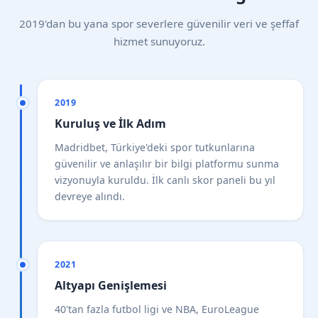
2019'dan bu yana spor severlere güvenilir veri ve şeffaf
hizmet sunuyoruz.
2019
Kuruluş ve İlk Adım
Madridbet, Türkiye'deki spor tutkunlarına
güvenilir ve anlaşılır bir bilgi platformu sunma
vizyonuyla kuruldu. İlk canlı skor paneli bu yıl
devreye alındı.
2021
Altyapı Genişlemesi
40'tan fazla futbol ligi ve NBA, EuroLeague