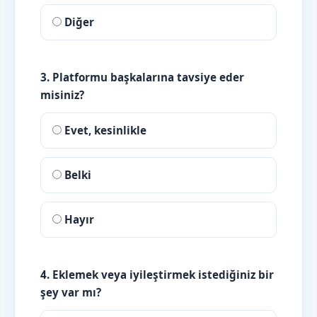
Diğer
3. Platformu başkalarına tavsiye eder
misiniz?
Evet, kesinlikle
Belki
Hayır
4. Eklemek veya iyileştirmek istediğiniz bir
şey var mı?