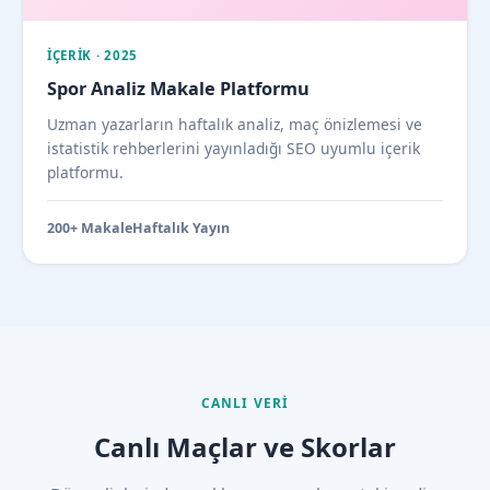
İÇERIK · 2025
Spor Analiz Makale Platformu
Uzman yazarların haftalık analiz, maç önizlemesi ve
istatistik rehberlerini yayınladığı SEO uyumlu içerik
platformu.
200+ Makale
Haftalık Yayın
CANLI VERI
Canlı Maçlar ve Skorlar