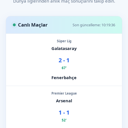
Dünya liglerinden anlık maç sonuçlarını takip edin.
Canlı Maçlar
Son güncelleme: 10:19:36
Süper Lig
Galatasaray
2 - 1
67'
Fenerbahçe
Premier League
Arsenal
1 - 1
52'