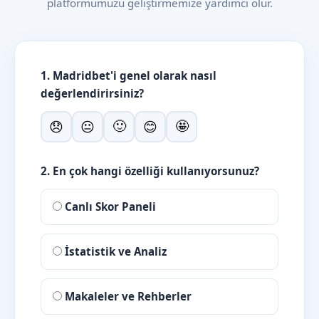
platformumuzu geliştirmemize yardımcı olur.
1. Madridbet'i genel olarak nasıl
değerlendirirsiniz?
🙂
🤩
😞
😐
😊
2. En çok hangi özelliği kullanıyorsunuz?
Canlı Skor Paneli
İstatistik ve Analiz
Makaleler ve Rehberler