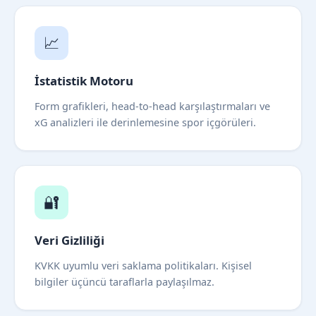
📈
İstatistik Motoru
Form grafikleri, head-to-head karşılaştırmaları ve
xG analizleri ile derinlemesine spor içgörüleri.
🔐
Veri Gizliliği
KVKK uyumlu veri saklama politikaları. Kişisel
bilgiler üçüncü taraflarla paylaşılmaz.