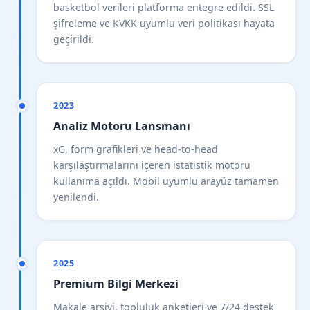
basketbol verileri platforma entegre edildi. SSL
şifreleme ve KVKK uyumlu veri politikası hayata
geçirildi.
2023
Analiz Motoru Lansmanı
xG, form grafikleri ve head-to-head
karşılaştırmalarını içeren istatistik motoru
kullanıma açıldı. Mobil uyumlu arayüz tamamen
yenilendi.
2025
Premium Bilgi Merkezi
Makale arşivi, topluluk anketleri ve 7/24 destek