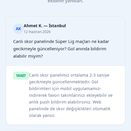
ekibinin yanıtları.
Ahmet K. — İstanbul
AK
12 Haziran 2026
Canlı skor panelinde Süper Lig maçları ne kadar
gecikmeyle güncelleniyor? Gol anında bildirim
alabilir miyim?
Canlı skor panelimiz ortalama 2-3 saniye
YANIT
gecikmeyle güncellenmektedir. Gol
bildirimleri için mobil uygulamamızı
indirerek favori takımlarınızı ekleyebilir ve
anlık push bildirim alabilirsiniz. Web
panelinde de skor değişiklikleri otomatik
olarak yansır.