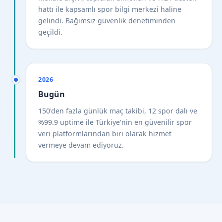
hattı ile kapsamlı spor bilgi merkezi haline
gelindi. Bağımsız güvenlik denetiminden
geçildi.
2026
Bugün
150'den fazla günlük maç takibi, 12 spor dalı ve
%99.9 uptime ile Türkiye'nin en güvenilir spor
veri platformlarından biri olarak hizmet
vermeye devam ediyoruz.