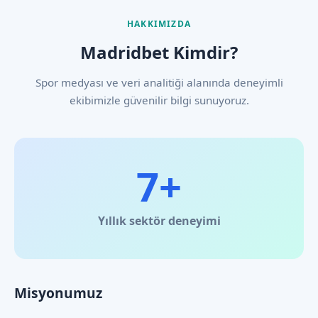
HAKKIMIZDA
Madridbet Kimdir?
Spor medyası ve veri analitiği alanında deneyimli
ekibimizle güvenilir bilgi sunuyoruz.
7+
Yıllık sektör deneyimi
Misyonumuz