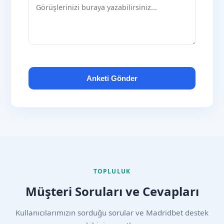
Anketi Gönder
TOPLULUK
Müşteri Soruları ve Cevapları
Kullanıcılarımızın sorduğu sorular ve Madridbet destek