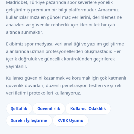
Madridbet, Türkiye pazarında spor severlere yönelik
geliştirilmiş premium bir bilgi platformudur. Amacımız,
kullanıcılarımıza en güncel maç verilerini, derinlemesine
analizleri ve güvenilir rehberlik içeriklerini tek bir çatı
altında sunmaktır.
Ekibimiz spor medyası, veri analitiği ve yazılım geliştirme
alanlarında uzman profesyonellerden oluşmaktadır. Her
içerik doğruluk ve güncellik kontrolünden geçirilerek
yayınlanır.
Kullanıcı güvenini kazanmak ve korumak için çok katmanlı
güvenlik duvarları, düzenli penetrasyon testleri ve şifreli
veri iletimi protokolleri kullanıyoruz.
Şeffaflık
Güvenilirlik
Kullanıcı Odaklılık
Sürekli İyileştirme
KVKK Uyumu