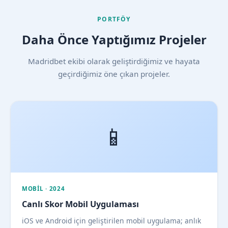
PORTFÖY
Daha Önce Yaptığımız Projeler
Madridbet ekibi olarak geliştirdiğimiz ve hayata
geçirdiğimiz öne çıkan projeler.
📱
MOBIL · 2024
Canlı Skor Mobil Uygulaması
iOS ve Android için geliştirilen mobil uygulama; anlık