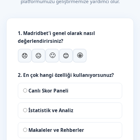
platformumuzu geliştirmemize yardımcı olur.
1. Madridbet'i genel olarak nasıl
değerlendirirsiniz?
🙂
🤩
😞
😐
😊
2. En çok hangi özelliği kullanıyorsunuz?
Canlı Skor Paneli
İstatistik ve Analiz
Makaleler ve Rehberler