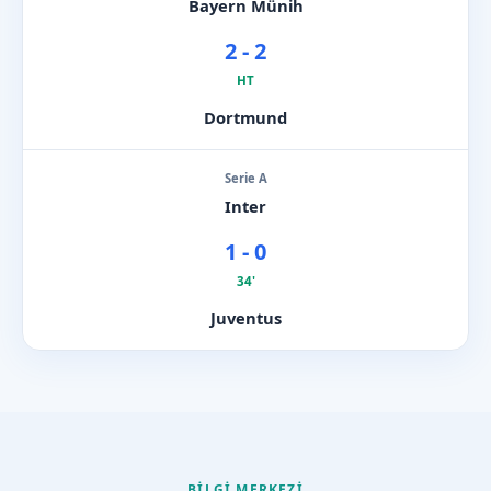
Bayern Münih
2 - 2
HT
Dortmund
Serie A
Inter
1 - 0
34'
Juventus
BILGI MERKEZI