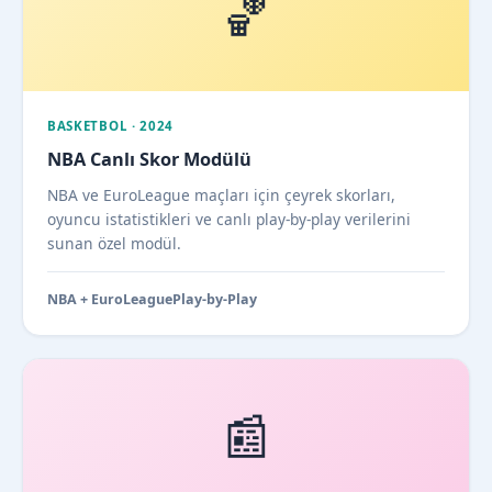
🏀
BASKETBOL · 2024
NBA Canlı Skor Modülü
NBA ve EuroLeague maçları için çeyrek skorları,
oyuncu istatistikleri ve canlı play-by-play verilerini
sunan özel modül.
NBA + EuroLeague
Play-by-Play
📰