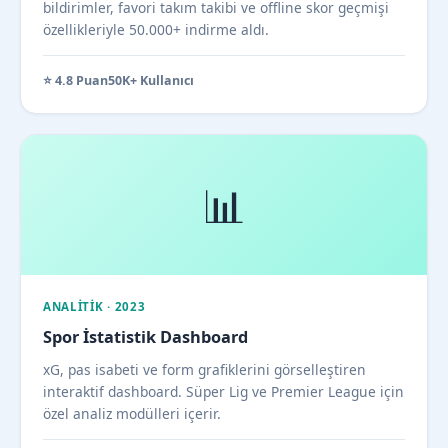
bildirimler, favori takım takibi ve offline skor geçmişi
özellikleriyle 50.000+ indirme aldı.
⭐ 4.8 Puan
50K+ Kullanıcı
📊
ANALITIK · 2023
Spor İstatistik Dashboard
xG, pas isabeti ve form grafiklerini görselleştiren
interaktif dashboard. Süper Lig ve Premier League için
özel analiz modülleri içerir.