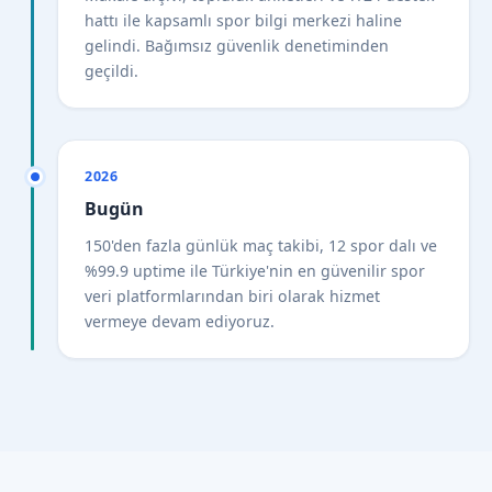
hattı ile kapsamlı spor bilgi merkezi haline
gelindi. Bağımsız güvenlik denetiminden
geçildi.
2026
Bugün
150'den fazla günlük maç takibi, 12 spor dalı ve
%99.9 uptime ile Türkiye'nin en güvenilir spor
veri platformlarından biri olarak hizmet
vermeye devam ediyoruz.