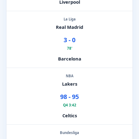
Liverpool
La Liga
Real Madrid
3 - 0
78'
Barcelona
NBA
Lakers
98 - 95
Q4 3:42
Celtics
Bundesliga