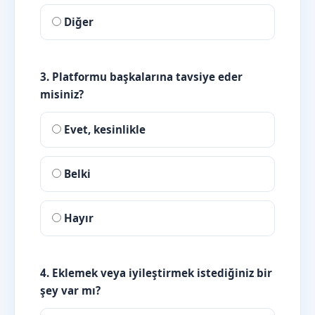
Diğer
3. Platformu başkalarına tavsiye eder
misiniz?
Evet, kesinlikle
Belki
Hayır
4. Eklemek veya iyileştirmek istediğiniz bir
şey var mı?