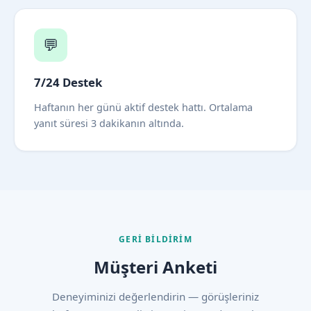
💬
7/24 Destek
Haftanın her günü aktif destek hattı. Ortalama
yanıt süresi 3 dakikanın altında.
GERI BILDIRIM
Müşteri Anketi
Deneyiminizi değerlendirin — görüşleriniz