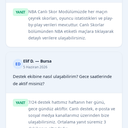
NBA Canlı Skor Modülümüzde her maçın
YANIT
çeyrek skorları, oyuncu istatistikleri ve play-
by-play verileri mevcuttur. Canlı Skorlar
bölümünden NBA etiketli maçlara tıklayarak
detaylı verilere ulaşabilirsiniz.
Elif D. — Bursa
ED
5 Haziran 2026
Destek ekibine nasıl ulaşabilirim? Gece saatlerinde
de aktif misiniz?
7/24 destek hattımız haftanın her günü,
YANIT
gece gündüz aktiftir. Canlı destek, e-posta ve
sosyal medya kanallarımız üzerinden bize
ulaşabilirsiniz. Ortalama yanıt süremiz 3