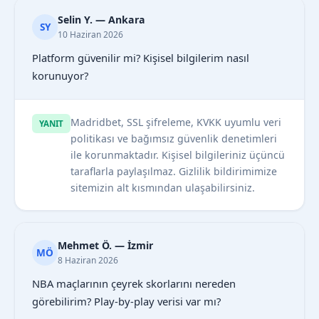
Selin Y. — Ankara
SY
10 Haziran 2026
Platform güvenilir mi? Kişisel bilgilerim nasıl
korunuyor?
Madridbet, SSL şifreleme, KVKK uyumlu veri
YANIT
politikası ve bağımsız güvenlik denetimleri
ile korunmaktadır. Kişisel bilgileriniz üçüncü
taraflarla paylaşılmaz. Gizlilik bildirimimize
sitemizin alt kısmından ulaşabilirsiniz.
Mehmet Ö. — İzmir
MÖ
8 Haziran 2026
NBA maçlarının çeyrek skorlarını nereden
görebilirim? Play-by-play verisi var mı?