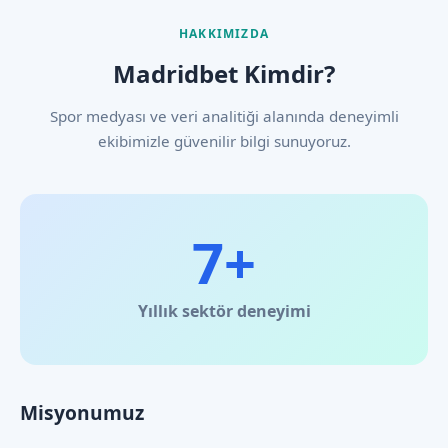
HAKKIMIZDA
Madridbet Kimdir?
Spor medyası ve veri analitiği alanında deneyimli
ekibimizle güvenilir bilgi sunuyoruz.
7+
Yıllık sektör deneyimi
Misyonumuz