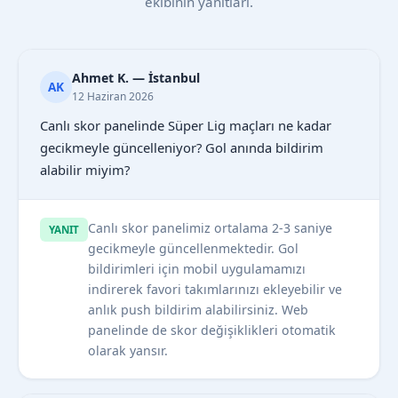
ekibinin yanıtları.
Ahmet K. — İstanbul
AK
12 Haziran 2026
Canlı skor panelinde Süper Lig maçları ne kadar
gecikmeyle güncelleniyor? Gol anında bildirim
alabilir miyim?
Canlı skor panelimiz ortalama 2-3 saniye
YANIT
gecikmeyle güncellenmektedir. Gol
bildirimleri için mobil uygulamamızı
indirerek favori takımlarınızı ekleyebilir ve
anlık push bildirim alabilirsiniz. Web
panelinde de skor değişiklikleri otomatik
olarak yansır.