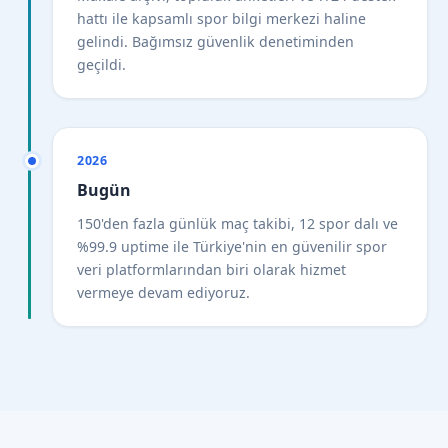
hattı ile kapsamlı spor bilgi merkezi haline
gelindi. Bağımsız güvenlik denetiminden
geçildi.
2026
Bugün
150'den fazla günlük maç takibi, 12 spor dalı ve
%99.9 uptime ile Türkiye'nin en güvenilir spor
veri platformlarından biri olarak hizmet
vermeye devam ediyoruz.