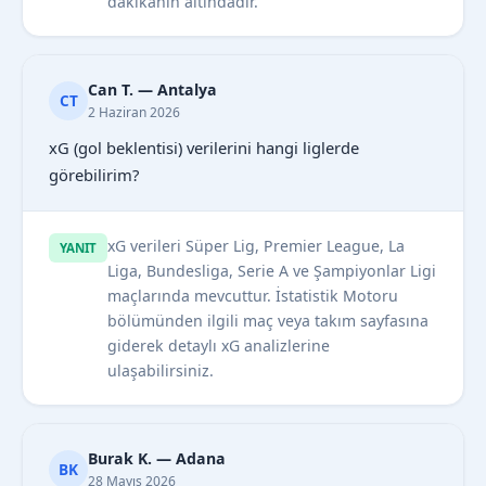
dakikanın altındadır.
Can T. — Antalya
CT
2 Haziran 2026
xG (gol beklentisi) verilerini hangi liglerde
görebilirim?
xG verileri Süper Lig, Premier League, La
YANIT
Liga, Bundesliga, Serie A ve Şampiyonlar Ligi
maçlarında mevcuttur. İstatistik Motoru
bölümünden ilgili maç veya takım sayfasına
giderek detaylı xG analizlerine
ulaşabilirsiniz.
Burak K. — Adana
BK
28 Mayıs 2026