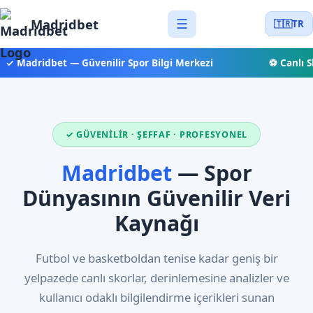
Madridbet
☰
🇹🇷
TR
✓ Madridbet — Güvenilir Spor Bilgi Merkezi
⚽ Canlı Sk
✓ GÜVENILIR · ŞEFFAF · PROFESYONEL
Madridbet
— Spor
Dünyasının Güvenilir Veri
Kaynağı
Futbol ve basketboldan tenise kadar geniş bir
yelpazede canlı skorlar, derinlemesine analizler ve
kullanıcı odaklı bilgilendirme içerikleri sunan