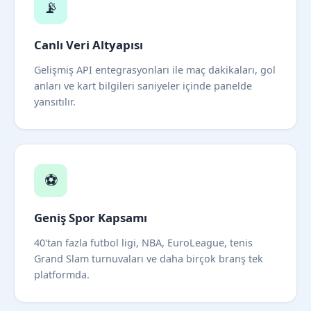
📡
Canlı Veri Altyapısı
Gelişmiş API entegrasyonları ile maç dakikaları, gol
anları ve kart bilgileri saniyeler içinde panelde
yansıtılır.
⚽
Geniş Spor Kapsamı
40'tan fazla futbol ligi, NBA, EuroLeague, tenis
Grand Slam turnuvaları ve daha birçok branş tek
platformda.