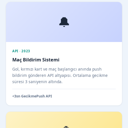
🔔
API · 2023
Maç Bildirim Sistemi
Gol, kırmızı kart ve maç başlangıcı anında push
bildirim gönderen API altyapısı. Ortalama gecikme
süresi 3 saniyenin altında.
<3sn Gecikme
Push API