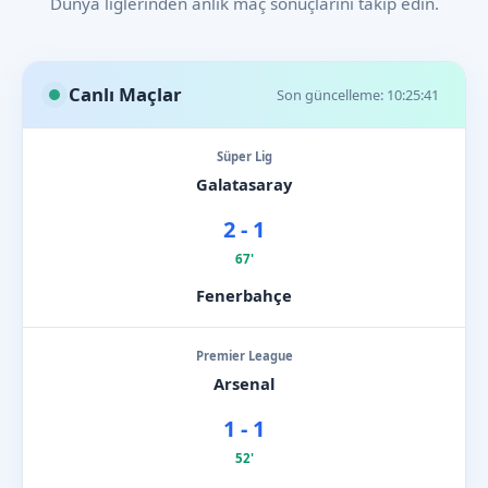
Dünya liglerinden anlık maç sonuçlarını takip edin.
Canlı Maçlar
Son güncelleme: 10:25:41
Süper Lig
Galatasaray
2 - 1
67'
Fenerbahçe
Premier League
Arsenal
1 - 1
52'