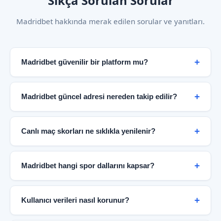
Sıkça Sorulan Sorular
Madridbet hakkında merak edilen sorular ve yanıtları.
Madridbet güvenilir bir platform mu?
Evet. Madridbet, şifreli bağlantı altyapısı, şeffaf
bilgilendirme politikası ve kullanıcı odaklı hizmet
Madridbet güncel adresi nereden takip edilir?
anlayışıyla güvenilir bir spor bilgi merkezi olarak
hizmet vermektedir. Bağımsız güvenlik denetimleri ve
Güncel erişim bilgileri doğrudan resmi Madridbet
KVKK uyumlu veri politikaları platformun
sayfası üzerinden paylaşılmaktadır. Bu sayfa düzenli
Canlı maç skorları ne sıklıkla yenilenir?
güvenilirliğini destekler.
olarak güncellenir ve en doğru bilgiye buradan
ulaşabilirsiniz.
Canlı skor paneli maç dakikalarına göre anlık olarak
güncellenir. Futbol karşılaşmalarında gol, kart ve
Madridbet hangi spor dallarını kapsar?
oyuncu değişikliği bilgileri saniyeler içinde yansıtılır.
Basketbol maçlarında çeyrek skorları gerçek zamanlı
Futbol, basketbol, tenis, voleybol, buz hokeyi ve
takip edilebilir.
daha birçok branş Madridbet kapsamında yer
Kullanıcı verileri nasıl korunur?
almaktadır. 40'tan fazla futbol ligi ve uluslararası
basketbol organizasyonları platformda takip
Platform, modern güvenlik protokolleri ve veri