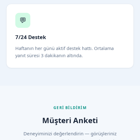
💬
7/24 Destek
Haftanın her günü aktif destek hattı. Ortalama
yanıt süresi 3 dakikanın altında.
GERI BILDIRIM
Müşteri Anketi
Deneyiminizi değerlendirin — görüşleriniz