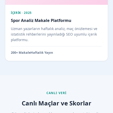
İÇERIK · 2025
Spor Analiz Makale Platformu
Uzman yazarların haftalık analiz, maç önizlemesi ve
istatistik rehberlerini yayınladığı SEO uyumlu içerik
platformu.
200+ Makale
Haftalık Yayın
CANLI VERI
Canlı Maçlar ve Skorlar