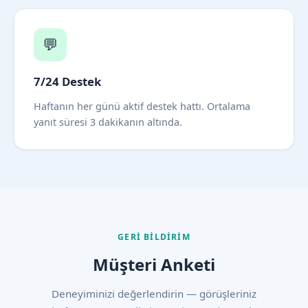
💬
7/24 Destek
Haftanın her günü aktif destek hattı. Ortalama
yanıt süresi 3 dakikanın altında.
GERI BILDIRIM
Müşteri Anketi
Deneyiminizi değerlendirin — görüşleriniz