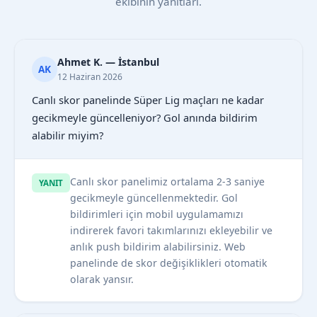
ekibinin yanıtları.
Ahmet K. — İstanbul
AK
12 Haziran 2026
Canlı skor panelinde Süper Lig maçları ne kadar
gecikmeyle güncelleniyor? Gol anında bildirim
alabilir miyim?
Canlı skor panelimiz ortalama 2-3 saniye
YANIT
gecikmeyle güncellenmektedir. Gol
bildirimleri için mobil uygulamamızı
indirerek favori takımlarınızı ekleyebilir ve
anlık push bildirim alabilirsiniz. Web
panelinde de skor değişiklikleri otomatik
olarak yansır.