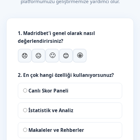
platformumuzu geliştirmemize yardımcı olur.
1. Madridbet'i genel olarak nasıl
değerlendirirsiniz?
🙂
🤩
😞
😐
😊
2. En çok hangi özelliği kullanıyorsunuz?
Canlı Skor Paneli
İstatistik ve Analiz
Makaleler ve Rehberler