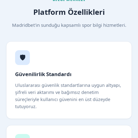
Platform Özellikleri
Madridbet'in sunduğu kapsamlı spor bilgi hizmetleri.
🛡️
Güvenilirlik Standardı
Uluslararası güvenlik standartlarına uygun altyapı,
şifreli veri aktarımı ve bağımsız denetim
süreçleriyle kullanıcı güvenini en üst düzeyde
tutuyoruz.