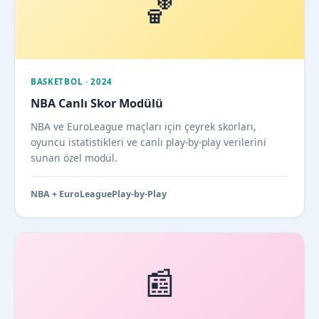
🏀
BASKETBOL · 2024
NBA Canlı Skor Modülü
NBA ve EuroLeague maçları için çeyrek skorları,
oyuncu istatistikleri ve canlı play-by-play verilerini
sunan özel modül.
NBA + EuroLeague
Play-by-Play
📰