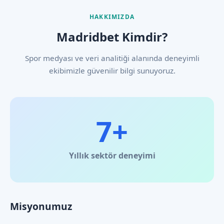
HAKKIMIZDA
Madridbet Kimdir?
Spor medyası ve veri analitiği alanında deneyimli
ekibimizle güvenilir bilgi sunuyoruz.
7+
Yıllık sektör deneyimi
Misyonumuz