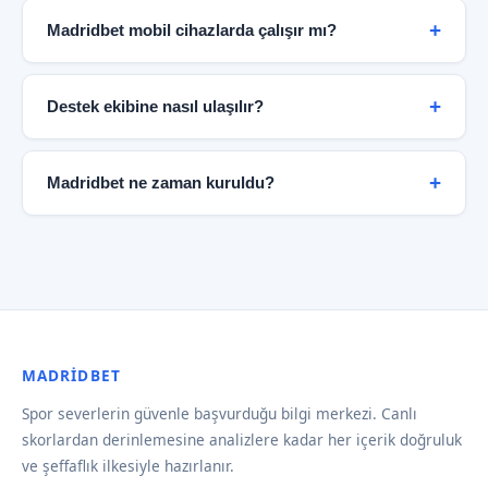
edilebilir.
gizliliği standartlarına uygun altyapı kullanarak
Madridbet mobil cihazlarda çalışır mı?
kullanıcı bilgilerini korur. Kişisel veriler üçüncü
taraflarla paylaşılmaz ve tüm aktarımlar SSL şifreleme
Evet. Madridbet tamamen responsive tasarıma
ile güvence altına alınır.
sahiptir ve tüm modern mobil tarayıcılarda sorunsuz
Destek ekibine nasıl ulaşılır?
çalışır. iOS ve Android cihazlarda premium deneyim
sunulmaktadır.
Madridbet 7/24 destek hattı haftanın her günü
aktiftir. Canlı destek, e-posta ve sosyal medya
Madridbet ne zaman kuruldu?
kanalları üzerinden ekibe ulaşabilirsiniz. Ortalama
yanıt süresi 3 dakikanın altındadır.
Madridbet 2019 yılında kurulmuş olup, o günden bu
yana spor severlere güvenilir veri ve şeffaf hizmet
sunmaktadır. Kuruluş hikayemiz hakkında daha fazla
bilgi için Kuruluş bölümüne göz atabilirsiniz.
MADRIDBET
Spor severlerin güvenle başvurduğu bilgi merkezi. Canlı
skorlardan derinlemesine analizlere kadar her içerik doğruluk
ve şeffaflık ilkesiyle hazırlanır.