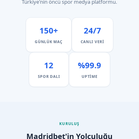
Türkiye'nin öncü spor medya platformu.
150+
24/7
GÜNLÜK MAÇ
CANLI VERI
12
%99.9
SPOR DALI
UPTIME
KURULUŞ
Madridbet'in Yolculuğu