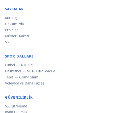
SAYFALAR
Kuruluş
Hakkımızda
Projeler
Müşteri Anketi
SSS
SPOR DALLARI
Futbol — 40+ Lig
Basketbol — NBA, EuroLeague
Tenis — Grand Slam
Voleybol ve Daha Fazlası
GÜVENILIRLIK
SSL Şifreleme
KVKK Uyumlu