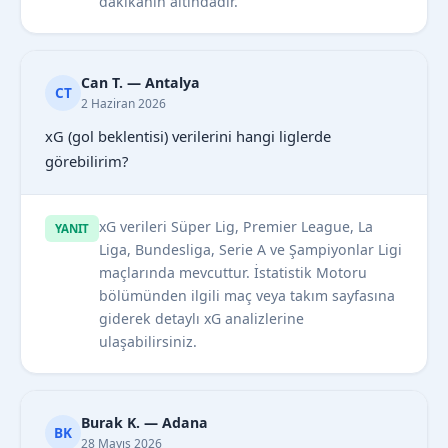
dakikanın altındadır.
Can T. — Antalya
CT
2 Haziran 2026
xG (gol beklentisi) verilerini hangi liglerde
görebilirim?
xG verileri Süper Lig, Premier League, La
YANIT
Liga, Bundesliga, Serie A ve Şampiyonlar Ligi
maçlarında mevcuttur. İstatistik Motoru
bölümünden ilgili maç veya takım sayfasına
giderek detaylı xG analizlerine
ulaşabilirsiniz.
Burak K. — Adana
BK
28 Mayıs 2026