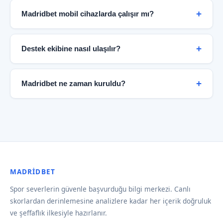
edilebilir.
gizliliği standartlarına uygun altyapı kullanarak
Madridbet mobil cihazlarda çalışır mı?
kullanıcı bilgilerini korur. Kişisel veriler üçüncü
taraflarla paylaşılmaz ve tüm aktarımlar SSL şifreleme
Evet. Madridbet tamamen responsive tasarıma
ile güvence altına alınır.
sahiptir ve tüm modern mobil tarayıcılarda sorunsuz
Destek ekibine nasıl ulaşılır?
çalışır. iOS ve Android cihazlarda premium deneyim
sunulmaktadır.
Madridbet 7/24 destek hattı haftanın her günü
aktiftir. Canlı destek, e-posta ve sosyal medya
Madridbet ne zaman kuruldu?
kanalları üzerinden ekibe ulaşabilirsiniz. Ortalama
yanıt süresi 3 dakikanın altındadır.
Madridbet 2019 yılında kurulmuş olup, o günden bu
yana spor severlere güvenilir veri ve şeffaf hizmet
sunmaktadır. Kuruluş hikayemiz hakkında daha fazla
bilgi için Kuruluş bölümüne göz atabilirsiniz.
MADRIDBET
Spor severlerin güvenle başvurduğu bilgi merkezi. Canlı
skorlardan derinlemesine analizlere kadar her içerik doğruluk
ve şeffaflık ilkesiyle hazırlanır.