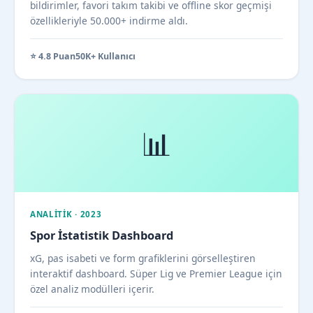
bildirimler, favori takım takibi ve offline skor geçmişi
özellikleriyle 50.000+ indirme aldı.
⭐ 4.8 Puan
50K+ Kullanıcı
📊
ANALITIK · 2023
Spor İstatistik Dashboard
xG, pas isabeti ve form grafiklerini görselleştiren
interaktif dashboard. Süper Lig ve Premier League için
özel analiz modülleri içerir.