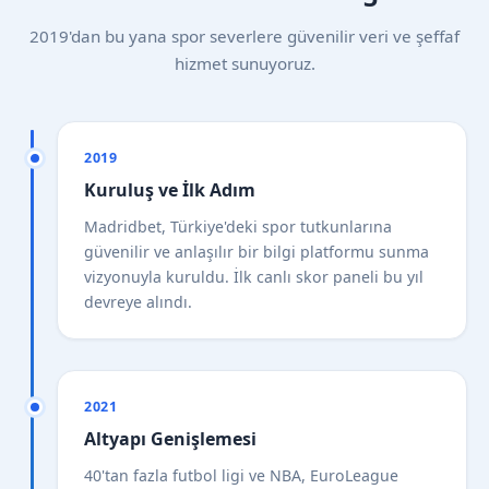
2019'dan bu yana spor severlere güvenilir veri ve şeffaf
hizmet sunuyoruz.
2019
Kuruluş ve İlk Adım
Madridbet, Türkiye'deki spor tutkunlarına
güvenilir ve anlaşılır bir bilgi platformu sunma
vizyonuyla kuruldu. İlk canlı skor paneli bu yıl
devreye alındı.
2021
Altyapı Genişlemesi
40'tan fazla futbol ligi ve NBA, EuroLeague