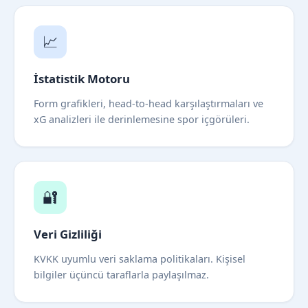
📈
İstatistik Motoru
Form grafikleri, head-to-head karşılaştırmaları ve
xG analizleri ile derinlemesine spor içgörüleri.
🔐
Veri Gizliliği
KVKK uyumlu veri saklama politikaları. Kişisel
bilgiler üçüncü taraflarla paylaşılmaz.