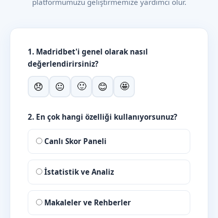
platformumuzu geliştirmemize yardımcı olur.
1. Madridbet'i genel olarak nasıl
değerlendirirsiniz?
🙂
🤩
😞
😐
😊
2. En çok hangi özelliği kullanıyorsunuz?
Canlı Skor Paneli
İstatistik ve Analiz
Makaleler ve Rehberler