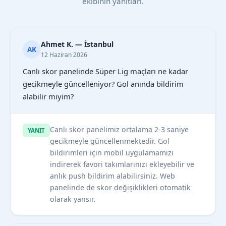
ekibinin yanıtları.
Ahmet K. — İstanbul
AK
12 Haziran 2026
Canlı skor panelinde Süper Lig maçları ne kadar
gecikmeyle güncelleniyor? Gol anında bildirim
alabilir miyim?
Canlı skor panelimiz ortalama 2-3 saniye
YANIT
gecikmeyle güncellenmektedir. Gol
bildirimleri için mobil uygulamamızı
indirerek favori takımlarınızı ekleyebilir ve
anlık push bildirim alabilirsiniz. Web
panelinde de skor değişiklikleri otomatik
olarak yansır.