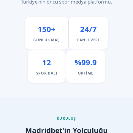
Türkiye'nin öncü spor medya platformu.
150+
24/7
GÜNLÜK MAÇ
CANLI VERI
12
%99.9
SPOR DALI
UPTIME
KURULUŞ
Madridbet'in Yolculuğu