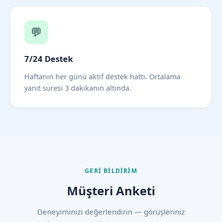
💬
7/24 Destek
Haftanın her günü aktif destek hattı. Ortalama
yanıt süresi 3 dakikanın altında.
GERI BILDIRIM
Müşteri Anketi
Deneyiminizi değerlendirin — görüşleriniz