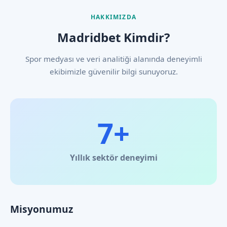
HAKKIMIZDA
Madridbet Kimdir?
Spor medyası ve veri analitiği alanında deneyimli
ekibimizle güvenilir bilgi sunuyoruz.
7+
Yıllık sektör deneyimi
Misyonumuz