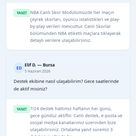
NBA Canlı Skor Modülümüzde her maçın
YANIT
çeyrek skorları, oyuncu istatistikleri ve play-
by-play verileri mevcuttur. Canlı Skorlar
bölümünden NBA etiketli maçlara tıklayarak
detaylı verilere ulaşabilirsiniz.
Elif D. — Bursa
ED
5 Haziran 2026
Destek ekibine nasıl ulaşabilirim? Gece saatlerinde
de aktif misiniz?
7/24 destek hattımız haftanın her günü,
YANIT
gece gündüz aktiftir. Canlı destek, e-posta ve
sosyal medya kanallarımız üzerinden bize
ulaşabilirsiniz. Ortalama yanıt süremiz 3