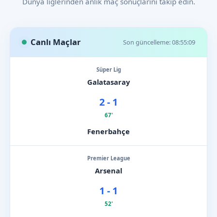
Dünya liglerinden anlık maç sonuçlarını takip edin.
Canlı Maçlar
Son güncelleme: 08:55:09
Süper Lig
Galatasaray
2 - 1
67'
Fenerbahçe
Premier League
Arsenal
1 - 1
52'