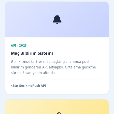
🔔
API · 2023
Maç Bildirim Sistemi
Gol, kırmızı kart ve maç başlangıcı anında push
bildirim gönderen API altyapısı. Ortalama gecikme
süresi 3 saniyenin altında.
<3sn Gecikme
Push API