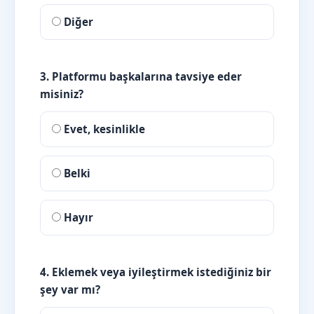
Diğer
3. Platformu başkalarına tavsiye eder
misiniz?
Evet, kesinlikle
Belki
Hayır
4. Eklemek veya iyileştirmek istediğiniz bir
şey var mı?