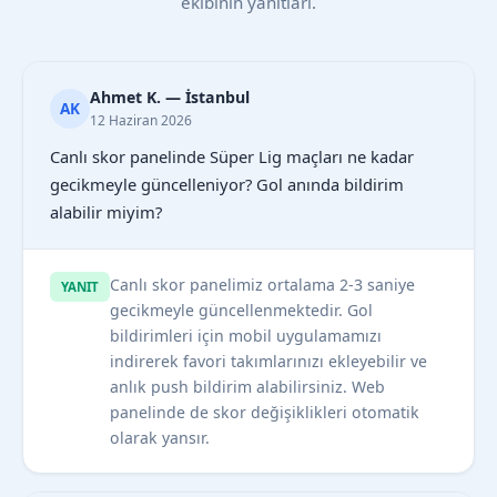
ekibinin yanıtları.
Ahmet K. — İstanbul
AK
12 Haziran 2026
Canlı skor panelinde Süper Lig maçları ne kadar
gecikmeyle güncelleniyor? Gol anında bildirim
alabilir miyim?
Canlı skor panelimiz ortalama 2-3 saniye
YANIT
gecikmeyle güncellenmektedir. Gol
bildirimleri için mobil uygulamamızı
indirerek favori takımlarınızı ekleyebilir ve
anlık push bildirim alabilirsiniz. Web
panelinde de skor değişiklikleri otomatik
olarak yansır.