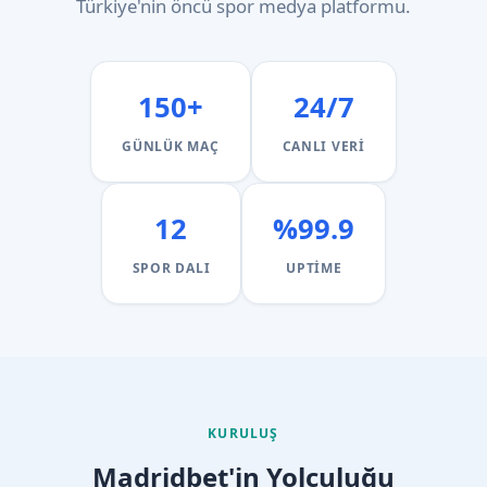
Türkiye'nin öncü spor medya platformu.
150+
24/7
GÜNLÜK MAÇ
CANLI VERI
12
%99.9
SPOR DALI
UPTIME
KURULUŞ
Madridbet'in Yolculuğu