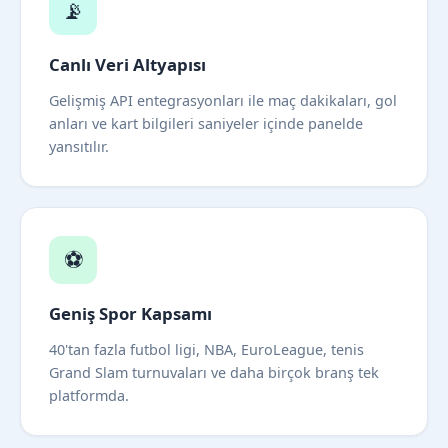
📡
Canlı Veri Altyapısı
Gelişmiş API entegrasyonları ile maç dakikaları, gol
anları ve kart bilgileri saniyeler içinde panelde
yansıtılır.
⚽
Geniş Spor Kapsamı
40'tan fazla futbol ligi, NBA, EuroLeague, tenis
Grand Slam turnuvaları ve daha birçok branş tek
platformda.