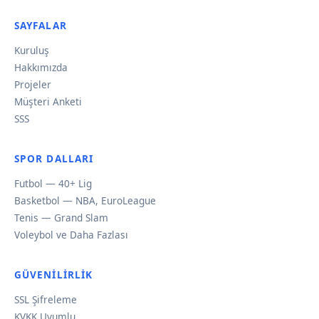
SAYFALAR
Kuruluş
Hakkımızda
Projeler
Müşteri Anketi
SSS
SPOR DALLARI
Futbol — 40+ Lig
Basketbol — NBA, EuroLeague
Tenis — Grand Slam
Voleybol ve Daha Fazlası
GÜVENILIRLIK
SSL Şifreleme
KVKK Uyumlu