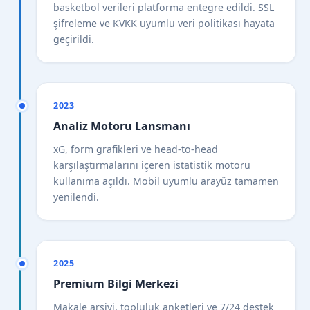
basketbol verileri platforma entegre edildi. SSL
şifreleme ve KVKK uyumlu veri politikası hayata
geçirildi.
2023
Analiz Motoru Lansmanı
xG, form grafikleri ve head-to-head
karşılaştırmalarını içeren istatistik motoru
kullanıma açıldı. Mobil uyumlu arayüz tamamen
yenilendi.
2025
Premium Bilgi Merkezi
Makale arşivi, topluluk anketleri ve 7/24 destek