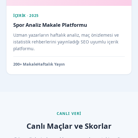
İÇERIK · 2025
Spor Analiz Makale Platformu
Uzman yazarların haftalık analiz, maç önizlemesi ve
istatistik rehberlerini yayınladığı SEO uyumlu içerik
platformu.
200+ Makale
Haftalık Yayın
CANLI VERI
Canlı Maçlar ve Skorlar