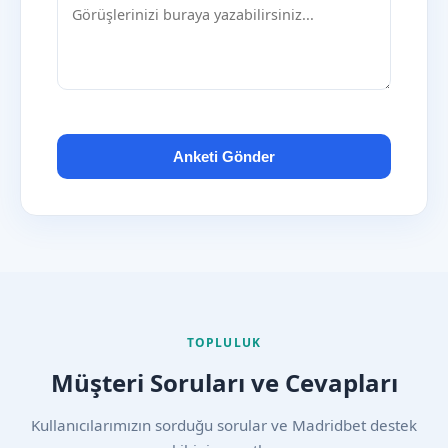
Anketi Gönder
TOPLULUK
Müşteri Soruları ve Cevapları
Kullanıcılarımızın sorduğu sorular ve Madridbet destek