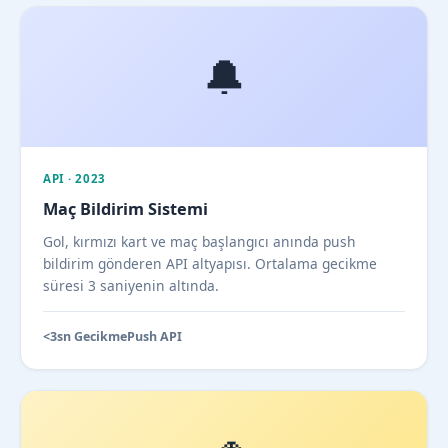
🔔
API · 2023
Maç Bildirim Sistemi
Gol, kırmızı kart ve maç başlangıcı anında push
bildirim gönderen API altyapısı. Ortalama gecikme
süresi 3 saniyenin altında.
<3sn Gecikme
Push API