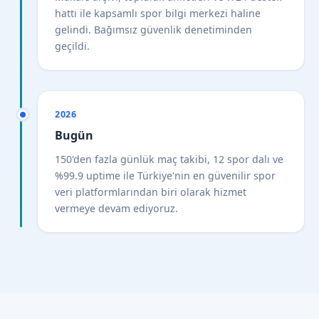
hattı ile kapsamlı spor bilgi merkezi haline
gelindi. Bağımsız güvenlik denetiminden
geçildi.
2026
Bugün
150'den fazla günlük maç takibi, 12 spor dalı ve
%99.9 uptime ile Türkiye'nin en güvenilir spor
veri platformlarından biri olarak hizmet
vermeye devam ediyoruz.