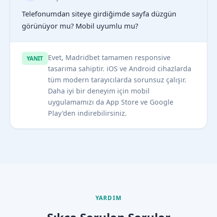
Telefonumdan siteye girdiğimde sayfa düzgün
görünüyor mu? Mobil uyumlu mu?
Evet, Madridbet tamamen responsive
YANIT
tasarıma sahiptir. iOS ve Android cihazlarda
tüm modern tarayıcılarda sorunsuz çalışır.
Daha iyi bir deneyim için mobil
uygulamamızı da App Store ve Google
Play'den indirebilirsiniz.
YARDIM