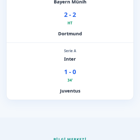
Bayern Münih
2 - 2
HT
Dortmund
Serie A
Inter
1 - 0
34'
Juventus
BILGI MERKEZI