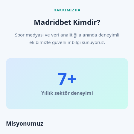
HAKKIMIZDA
Madridbet Kimdir?
Spor medyası ve veri analitiği alanında deneyimli
ekibimizle güvenilir bilgi sunuyoruz.
7+
Yıllık sektör deneyimi
Misyonumuz