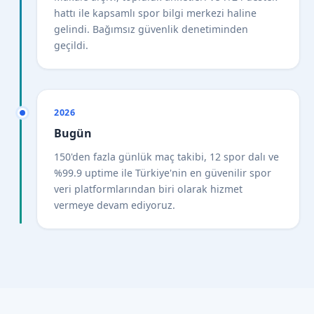
hattı ile kapsamlı spor bilgi merkezi haline
gelindi. Bağımsız güvenlik denetiminden
geçildi.
2026
Bugün
150'den fazla günlük maç takibi, 12 spor dalı ve
%99.9 uptime ile Türkiye'nin en güvenilir spor
veri platformlarından biri olarak hizmet
vermeye devam ediyoruz.