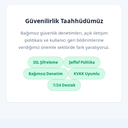
Güvenilirlik Taahhüdümüz
Bağımsız güvenlik denetimleri, açık iletişim
politikası ve kullanıcı geri bildirimlerine
verdiğimiz önemle sektörde fark yaratıyoruz.
SSL Şifreleme
Şeffaf Politika
Bağımsız Denetim
KVKK Uyumlu
7/24 Destek