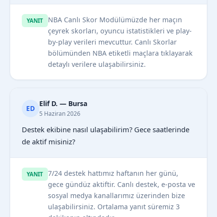
NBA Canlı Skor Modülümüzde her maçın
YANIT
çeyrek skorları, oyuncu istatistikleri ve play-
by-play verileri mevcuttur. Canlı Skorlar
bölümünden NBA etiketli maçlara tıklayarak
detaylı verilere ulaşabilirsiniz.
Elif D. — Bursa
ED
5 Haziran 2026
Destek ekibine nasıl ulaşabilirim? Gece saatlerinde
de aktif misiniz?
7/24 destek hattımız haftanın her günü,
YANIT
gece gündüz aktiftir. Canlı destek, e-posta ve
sosyal medya kanallarımız üzerinden bize
ulaşabilirsiniz. Ortalama yanıt süremiz 3