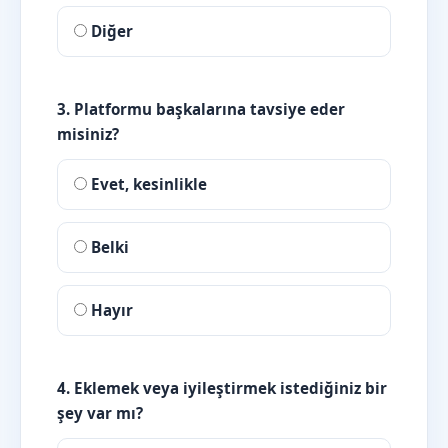
Diğer
3. Platformu başkalarına tavsiye eder
misiniz?
Evet, kesinlikle
Belki
Hayır
4. Eklemek veya iyileştirmek istediğiniz bir
şey var mı?