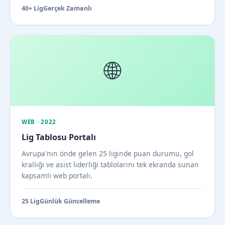
40+ Lig
Gerçek Zamanlı
🌐
WEB · 2022
Lig Tablosu Portalı
Avrupa'nın önde gelen 25 liginde puan durumu, gol
krallığı ve asist liderliği tablolarını tek ekranda sunan
kapsamlı web portalı.
25 Lig
Günlük Güncelleme