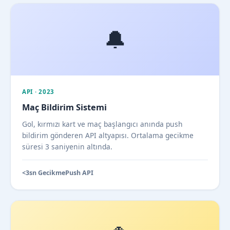
🔔
API · 2023
Maç Bildirim Sistemi
Gol, kırmızı kart ve maç başlangıcı anında push
bildirim gönderen API altyapısı. Ortalama gecikme
süresi 3 saniyenin altında.
<3sn Gecikme
Push API