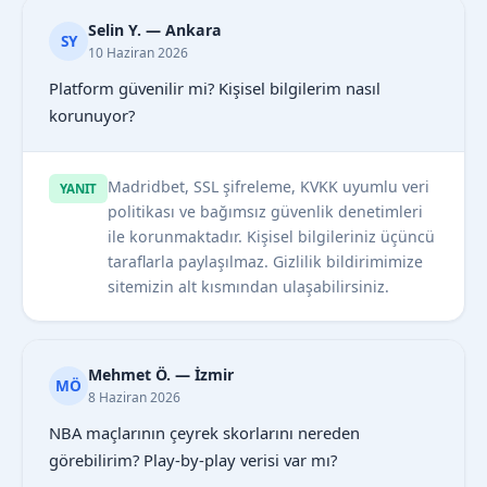
Selin Y. — Ankara
SY
10 Haziran 2026
Platform güvenilir mi? Kişisel bilgilerim nasıl
korunuyor?
Madridbet, SSL şifreleme, KVKK uyumlu veri
YANIT
politikası ve bağımsız güvenlik denetimleri
ile korunmaktadır. Kişisel bilgileriniz üçüncü
taraflarla paylaşılmaz. Gizlilik bildirimimize
sitemizin alt kısmından ulaşabilirsiniz.
Mehmet Ö. — İzmir
MÖ
8 Haziran 2026
NBA maçlarının çeyrek skorlarını nereden
görebilirim? Play-by-play verisi var mı?