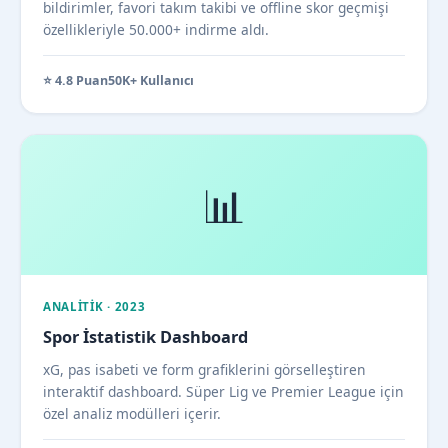
bildirimler, favori takım takibi ve offline skor geçmişi
özellikleriyle 50.000+ indirme aldı.
⭐ 4.8 Puan
50K+ Kullanıcı
📊
ANALITIK · 2023
Spor İstatistik Dashboard
xG, pas isabeti ve form grafiklerini görselleştiren
interaktif dashboard. Süper Lig ve Premier League için
özel analiz modülleri içerir.