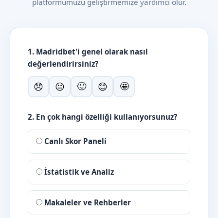
platformumuzu geliştirmemize yardımcı olur.
1. Madridbet'i genel olarak nasıl
değerlendirirsiniz?
🙂
🤩
😞
😐
😊
2. En çok hangi özelliği kullanıyorsunuz?
Canlı Skor Paneli
İstatistik ve Analiz
Makaleler ve Rehberler