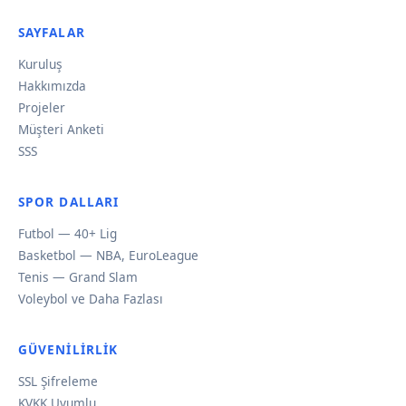
SAYFALAR
Kuruluş
Hakkımızda
Projeler
Müşteri Anketi
SSS
SPOR DALLARI
Futbol — 40+ Lig
Basketbol — NBA, EuroLeague
Tenis — Grand Slam
Voleybol ve Daha Fazlası
GÜVENILIRLIK
SSL Şifreleme
KVKK Uyumlu