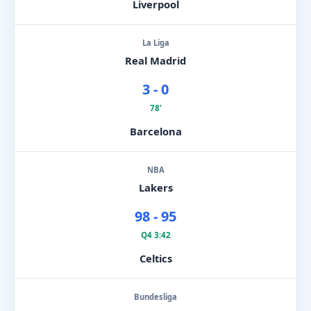
Liverpool
La Liga
Real Madrid
3 - 0
78'
Barcelona
NBA
Lakers
98 - 95
Q4 3:42
Celtics
Bundesliga