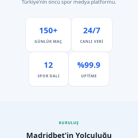
Türkiye'nin öncü spor medya platformu.
150+
24/7
GÜNLÜK MAÇ
CANLI VERI
12
%99.9
SPOR DALI
UPTIME
KURULUŞ
Madridbet'in Yolculuğu