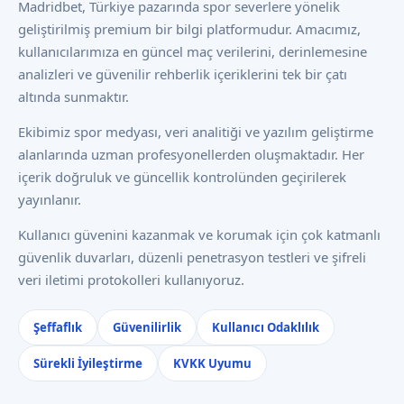
Madridbet, Türkiye pazarında spor severlere yönelik
geliştirilmiş premium bir bilgi platformudur. Amacımız,
kullanıcılarımıza en güncel maç verilerini, derinlemesine
analizleri ve güvenilir rehberlik içeriklerini tek bir çatı
altında sunmaktır.
Ekibimiz spor medyası, veri analitiği ve yazılım geliştirme
alanlarında uzman profesyonellerden oluşmaktadır. Her
içerik doğruluk ve güncellik kontrolünden geçirilerek
yayınlanır.
Kullanıcı güvenini kazanmak ve korumak için çok katmanlı
güvenlik duvarları, düzenli penetrasyon testleri ve şifreli
veri iletimi protokolleri kullanıyoruz.
Şeffaflık
Güvenilirlik
Kullanıcı Odaklılık
Sürekli İyileştirme
KVKK Uyumu