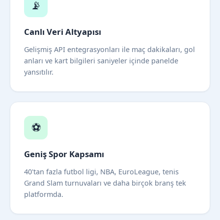
📡
Canlı Veri Altyapısı
Gelişmiş API entegrasyonları ile maç dakikaları, gol
anları ve kart bilgileri saniyeler içinde panelde
yansıtılır.
⚽
Geniş Spor Kapsamı
40'tan fazla futbol ligi, NBA, EuroLeague, tenis
Grand Slam turnuvaları ve daha birçok branş tek
platformda.