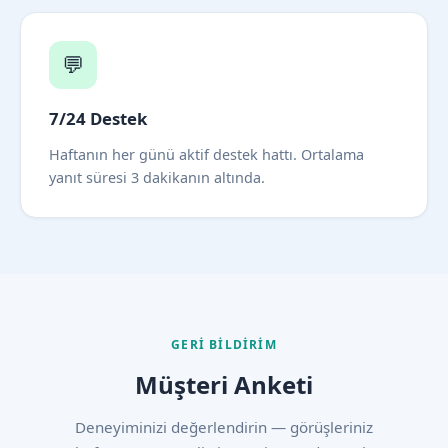
💬
7/24 Destek
Haftanın her günü aktif destek hattı. Ortalama
yanıt süresi 3 dakikanın altında.
GERI BILDIRIM
Müşteri Anketi
Deneyiminizi değerlendirin — görüşleriniz