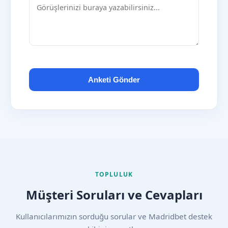
Anketi Gönder
TOPLULUK
Müşteri Soruları ve Cevapları
Kullanıcılarımızın sorduğu sorular ve Madridbet destek