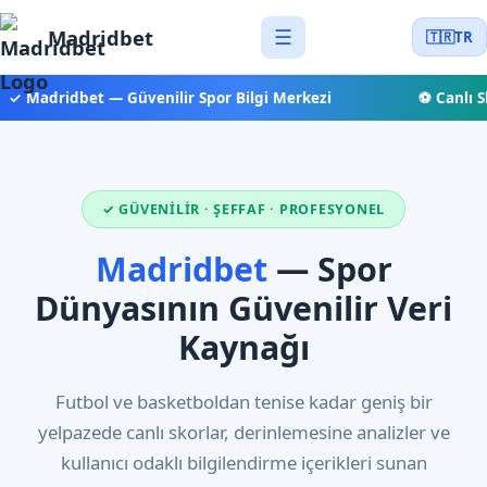
Madridbet
☰
🇹🇷
TR
✓ Madridbet — Güvenilir Spor Bilgi Merkezi
⚽ Canlı Sk
✓ GÜVENILIR · ŞEFFAF · PROFESYONEL
Madridbet
— Spor
Dünyasının Güvenilir Veri
Kaynağı
Futbol ve basketboldan tenise kadar geniş bir
yelpazede canlı skorlar, derinlemesine analizler ve
kullanıcı odaklı bilgilendirme içerikleri sunan