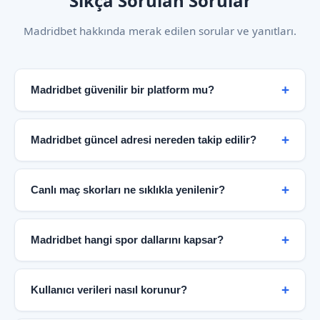
Sıkça Sorulan Sorular
Madridbet hakkında merak edilen sorular ve yanıtları.
Madridbet güvenilir bir platform mu?
Evet. Madridbet, şifreli bağlantı altyapısı, şeffaf
bilgilendirme politikası ve kullanıcı odaklı hizmet
Madridbet güncel adresi nereden takip edilir?
anlayışıyla güvenilir bir spor bilgi merkezi olarak
hizmet vermektedir. Bağımsız güvenlik denetimleri ve
Güncel erişim bilgileri doğrudan resmi Madridbet
KVKK uyumlu veri politikaları platformun
sayfası üzerinden paylaşılmaktadır. Bu sayfa düzenli
Canlı maç skorları ne sıklıkla yenilenir?
güvenilirliğini destekler.
olarak güncellenir ve en doğru bilgiye buradan
ulaşabilirsiniz.
Canlı skor paneli maç dakikalarına göre anlık olarak
güncellenir. Futbol karşılaşmalarında gol, kart ve
Madridbet hangi spor dallarını kapsar?
oyuncu değişikliği bilgileri saniyeler içinde yansıtılır.
Basketbol maçlarında çeyrek skorları gerçek zamanlı
Futbol, basketbol, tenis, voleybol, buz hokeyi ve
takip edilebilir.
daha birçok branş Madridbet kapsamında yer
Kullanıcı verileri nasıl korunur?
almaktadır. 40'tan fazla futbol ligi ve uluslararası
basketbol organizasyonları platformda takip
Platform, modern güvenlik protokolleri ve veri