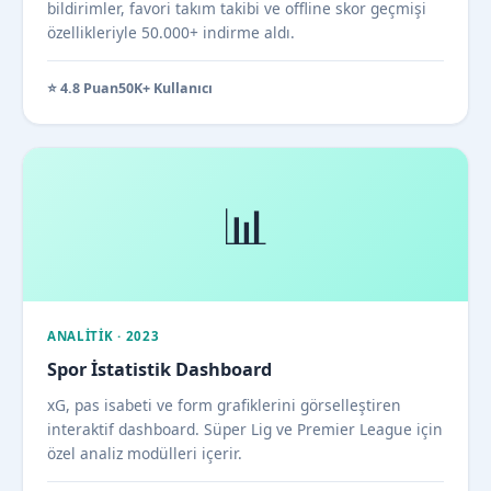
bildirimler, favori takım takibi ve offline skor geçmişi
özellikleriyle 50.000+ indirme aldı.
⭐ 4.8 Puan
50K+ Kullanıcı
📊
ANALITIK · 2023
Spor İstatistik Dashboard
xG, pas isabeti ve form grafiklerini görselleştiren
interaktif dashboard. Süper Lig ve Premier League için
özel analiz modülleri içerir.