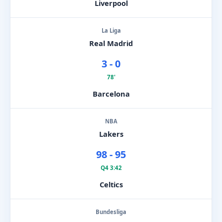
Liverpool
La Liga
Real Madrid
3 - 0
78'
Barcelona
NBA
Lakers
98 - 95
Q4 3:42
Celtics
Bundesliga