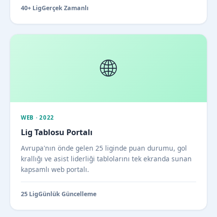
40+ Lig
Gerçek Zamanlı
🌐
WEB · 2022
Lig Tablosu Portalı
Avrupa'nın önde gelen 25 liginde puan durumu, gol
krallığı ve asist liderliği tablolarını tek ekranda sunan
kapsamlı web portalı.
25 Lig
Günlük Güncelleme