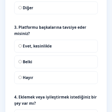
Diğer
3. Platformu başkalarına tavsiye eder
misiniz?
Evet, kesinlikle
Belki
Hayır
4. Eklemek veya iyileştirmek istediğiniz bir
şey var mı?