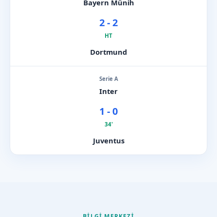
Bayern Münih
2 - 2
HT
Dortmund
Serie A
Inter
1 - 0
34'
Juventus
BILGI MERKEZI