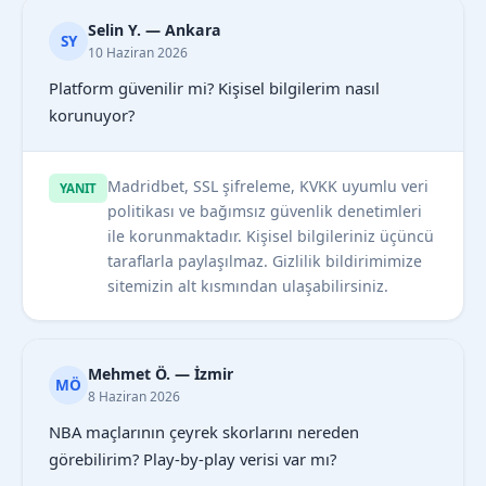
Selin Y. — Ankara
SY
10 Haziran 2026
Platform güvenilir mi? Kişisel bilgilerim nasıl
korunuyor?
Madridbet, SSL şifreleme, KVKK uyumlu veri
YANIT
politikası ve bağımsız güvenlik denetimleri
ile korunmaktadır. Kişisel bilgileriniz üçüncü
taraflarla paylaşılmaz. Gizlilik bildirimimize
sitemizin alt kısmından ulaşabilirsiniz.
Mehmet Ö. — İzmir
MÖ
8 Haziran 2026
NBA maçlarının çeyrek skorlarını nereden
görebilirim? Play-by-play verisi var mı?