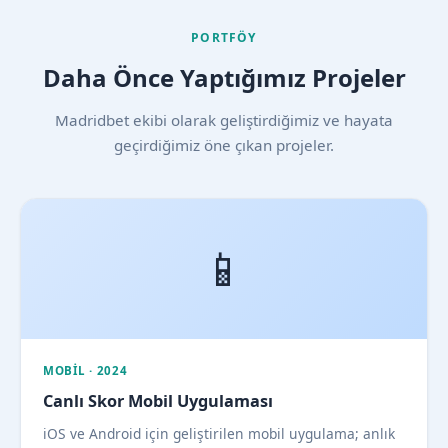
PORTFÖY
Daha Önce Yaptığımız Projeler
Madridbet ekibi olarak geliştirdiğimiz ve hayata
geçirdiğimiz öne çıkan projeler.
📱
MOBIL · 2024
Canlı Skor Mobil Uygulaması
iOS ve Android için geliştirilen mobil uygulama; anlık