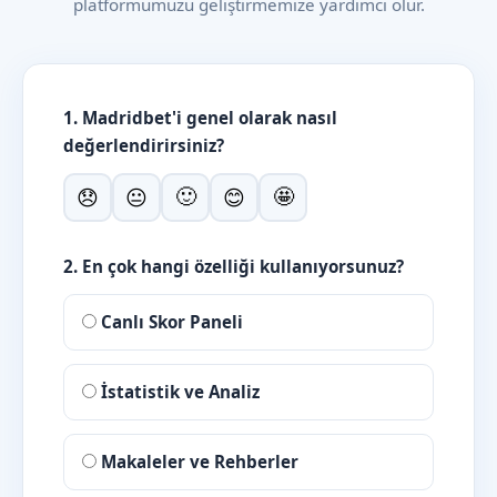
platformumuzu geliştirmemize yardımcı olur.
1. Madridbet'i genel olarak nasıl
değerlendirirsiniz?
🙂
🤩
😞
😐
😊
2. En çok hangi özelliği kullanıyorsunuz?
Canlı Skor Paneli
İstatistik ve Analiz
Makaleler ve Rehberler