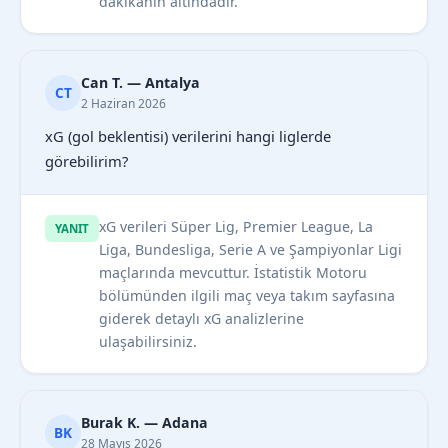
dakikanın altındadır.
Can T. — Antalya
CT
2 Haziran 2026
xG (gol beklentisi) verilerini hangi liglerde
görebilirim?
xG verileri Süper Lig, Premier League, La
YANIT
Liga, Bundesliga, Serie A ve Şampiyonlar Ligi
maçlarında mevcuttur. İstatistik Motoru
bölümünden ilgili maç veya takım sayfasına
giderek detaylı xG analizlerine
ulaşabilirsiniz.
Burak K. — Adana
BK
28 Mayıs 2026