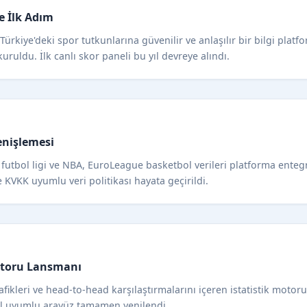
e İlk Adım
Türkiye'deki spor tutkunlarına güvenilir ve anlaşılır bir bilgi pla
uruldu. İlk canlı skor paneli bu yıl devreye alındı.
enişlemesi
a futbol ligi ve NBA, EuroLeague basketbol verileri platforma entegr
e KVKK uyumlu veri politikası hayata geçirildi.
otoru Lansmanı
afikleri ve head-to-head karşılaştırmalarını içeren istatistik motor
il uyumlu arayüz tamamen yenilendi.