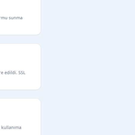
tformu sunma
e edildi. SSL
u kullanıma