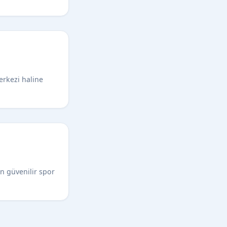
erkezi haline
en güvenilir spor