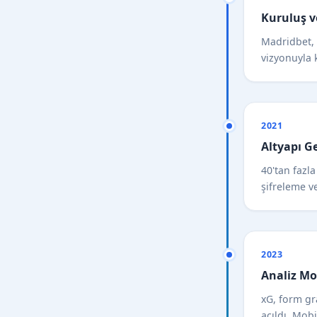
Kuruluş v
Madridbet, 
vizyonuyla k
2021
Altyapı G
40'tan fazl
şifreleme v
2023
Analiz M
xG, form gr
açıldı. Mob