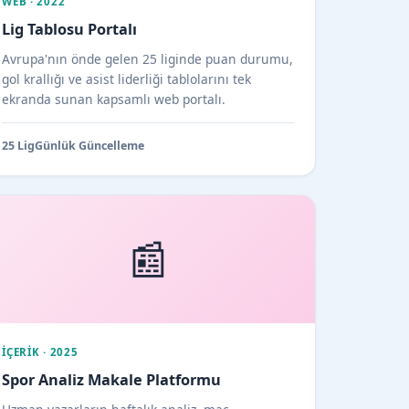
WEB · 2022
Lig Tablosu Portalı
Avrupa'nın önde gelen 25 liginde puan durumu,
gol krallığı ve asist liderliği tablolarını tek
ekranda sunan kapsamlı web portalı.
25 Lig
Günlük Güncelleme
📰
İÇERIK · 2025
Spor Analiz Makale Platformu