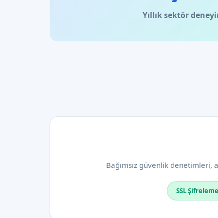
Yıllık sektör deney
Bağımsız güvenlik denetimleri, aç
SSL Şifrelem