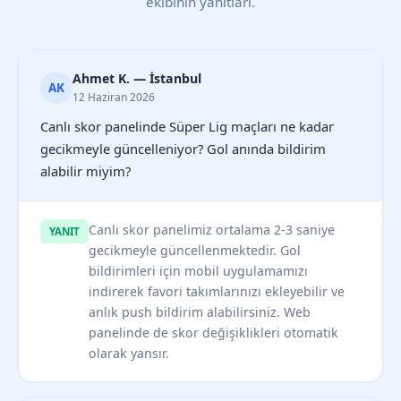
ekibinin yanıtları.
Ahmet K. — İstanbul
AK
12 Haziran 2026
Canlı skor panelinde Süper Lig maçları ne kadar
gecikmeyle güncelleniyor? Gol anında bildirim
alabilir miyim?
Canlı skor panelimiz ortalama 2-3 saniye
YANIT
gecikmeyle güncellenmektedir. Gol
bildirimleri için mobil uygulamamızı
indirerek favori takımlarınızı ekleyebilir ve
anlık push bildirim alabilirsiniz. Web
panelinde de skor değişiklikleri otomatik
olarak yansır.