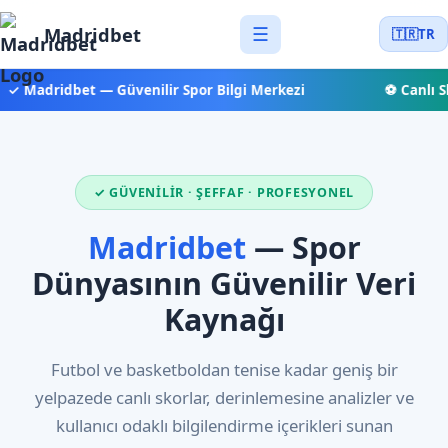
Madridbet
☰
🇹🇷
TR
✓ Madridbet — Güvenilir Spor Bilgi Merkezi
⚽ Canlı Sk
✓ GÜVENILIR · ŞEFFAF · PROFESYONEL
Madridbet
— Spor
Dünyasının Güvenilir Veri
Kaynağı
Futbol ve basketboldan tenise kadar geniş bir
yelpazede canlı skorlar, derinlemesine analizler ve
kullanıcı odaklı bilgilendirme içerikleri sunan