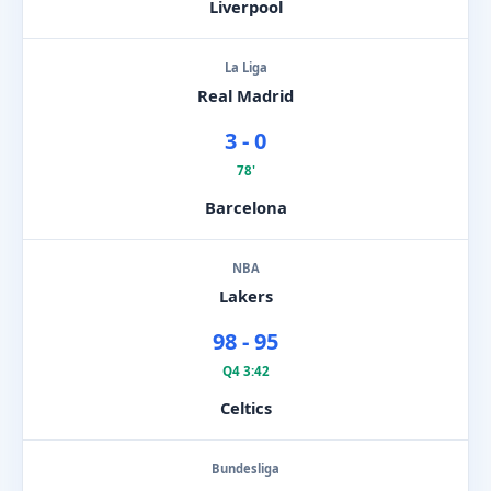
Liverpool
La Liga
Real Madrid
3 - 0
78'
Barcelona
NBA
Lakers
98 - 95
Q4 3:42
Celtics
Bundesliga