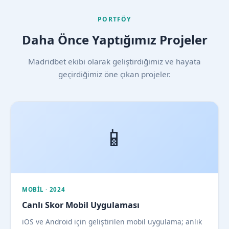
PORTFÖY
Daha Önce Yaptığımız Projeler
Madridbet ekibi olarak geliştirdiğimiz ve hayata
geçirdiğimiz öne çıkan projeler.
📱
MOBIL · 2024
Canlı Skor Mobil Uygulaması
iOS ve Android için geliştirilen mobil uygulama; anlık