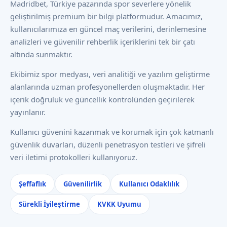
Madridbet, Türkiye pazarında spor severlere yönelik
geliştirilmiş premium bir bilgi platformudur. Amacımız,
kullanıcılarımıza en güncel maç verilerini, derinlemesine
analizleri ve güvenilir rehberlik içeriklerini tek bir çatı
altında sunmaktır.
Ekibimiz spor medyası, veri analitiği ve yazılım geliştirme
alanlarında uzman profesyonellerden oluşmaktadır. Her
içerik doğruluk ve güncellik kontrolünden geçirilerek
yayınlanır.
Kullanıcı güvenini kazanmak ve korumak için çok katmanlı
güvenlik duvarları, düzenli penetrasyon testleri ve şifreli
veri iletimi protokolleri kullanıyoruz.
Şeffaflık
Güvenilirlik
Kullanıcı Odaklılık
Sürekli İyileştirme
KVKK Uyumu