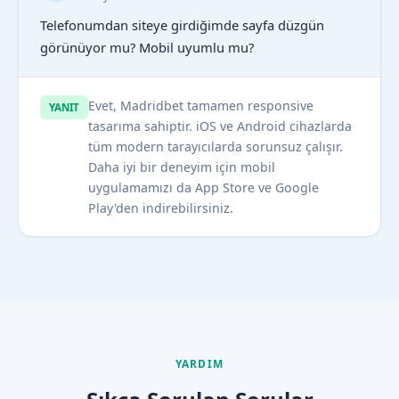
Telefonumdan siteye girdiğimde sayfa düzgün
görünüyor mu? Mobil uyumlu mu?
Evet, Madridbet tamamen responsive
YANIT
tasarıma sahiptir. iOS ve Android cihazlarda
tüm modern tarayıcılarda sorunsuz çalışır.
Daha iyi bir deneyim için mobil
uygulamamızı da App Store ve Google
Play'den indirebilirsiniz.
YARDIM