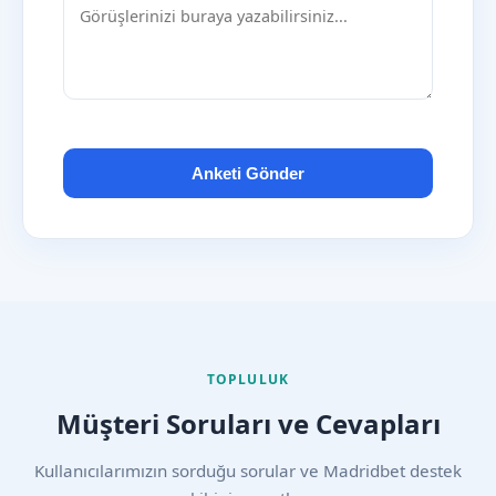
Anketi Gönder
TOPLULUK
Müşteri Soruları ve Cevapları
Kullanıcılarımızın sorduğu sorular ve Madridbet destek