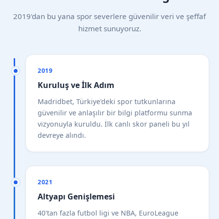
2019'dan bu yana spor severlere güvenilir veri ve şeffaf
hizmet sunuyoruz.
2019
Kuruluş ve İlk Adım
Madridbet, Türkiye'deki spor tutkunlarına
güvenilir ve anlaşılır bir bilgi platformu sunma
vizyonuyla kuruldu. İlk canlı skor paneli bu yıl
devreye alındı.
2021
Altyapı Genişlemesi
40'tan fazla futbol ligi ve NBA, EuroLeague