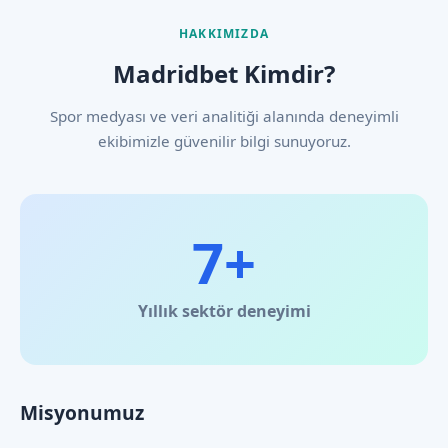
HAKKIMIZDA
Madridbet Kimdir?
Spor medyası ve veri analitiği alanında deneyimli
ekibimizle güvenilir bilgi sunuyoruz.
7+
Yıllık sektör deneyimi
Misyonumuz