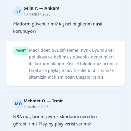
Selin Y. — Ankara
SY
10 Haziran 2026
Platform güvenilir mi? Kişisel bilgilerim nasıl
korunuyor?
Madridbet, SSL şifreleme, KVKK uyumlu veri
YANIT
politikası ve bağımsız güvenlik denetimleri
ile korunmaktadır. Kişisel bilgileriniz üçüncü
taraflarla paylaşılmaz. Gizlilik bildirimimize
sitemizin alt kısmından ulaşabilirsiniz.
Mehmet Ö. — İzmir
MÖ
8 Haziran 2026
NBA maçlarının çeyrek skorlarını nereden
görebilirim? Play-by-play verisi var mı?