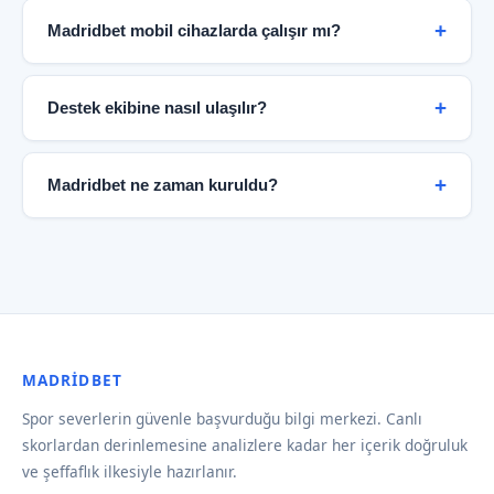
edilebilir.
gizliliği standartlarına uygun altyapı kullanarak
Madridbet mobil cihazlarda çalışır mı?
kullanıcı bilgilerini korur. Kişisel veriler üçüncü
taraflarla paylaşılmaz ve tüm aktarımlar SSL şifreleme
Evet. Madridbet tamamen responsive tasarıma
ile güvence altına alınır.
sahiptir ve tüm modern mobil tarayıcılarda sorunsuz
Destek ekibine nasıl ulaşılır?
çalışır. iOS ve Android cihazlarda premium deneyim
sunulmaktadır.
Madridbet 7/24 destek hattı haftanın her günü
aktiftir. Canlı destek, e-posta ve sosyal medya
Madridbet ne zaman kuruldu?
kanalları üzerinden ekibe ulaşabilirsiniz. Ortalama
yanıt süresi 3 dakikanın altındadır.
Madridbet 2019 yılında kurulmuş olup, o günden bu
yana spor severlere güvenilir veri ve şeffaf hizmet
sunmaktadır. Kuruluş hikayemiz hakkında daha fazla
bilgi için Kuruluş bölümüne göz atabilirsiniz.
MADRIDBET
Spor severlerin güvenle başvurduğu bilgi merkezi. Canlı
skorlardan derinlemesine analizlere kadar her içerik doğruluk
ve şeffaflık ilkesiyle hazırlanır.