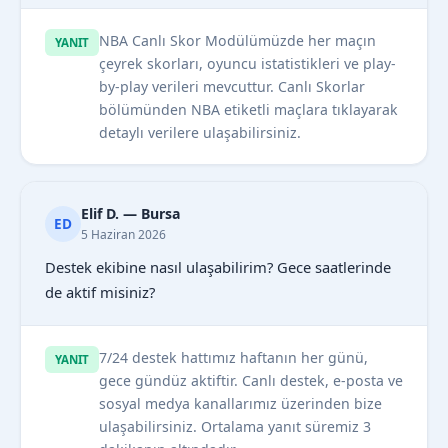
NBA Canlı Skor Modülümüzde her maçın
YANIT
çeyrek skorları, oyuncu istatistikleri ve play-
by-play verileri mevcuttur. Canlı Skorlar
bölümünden NBA etiketli maçlara tıklayarak
detaylı verilere ulaşabilirsiniz.
Elif D. — Bursa
ED
5 Haziran 2026
Destek ekibine nasıl ulaşabilirim? Gece saatlerinde
de aktif misiniz?
7/24 destek hattımız haftanın her günü,
YANIT
gece gündüz aktiftir. Canlı destek, e-posta ve
sosyal medya kanallarımız üzerinden bize
ulaşabilirsiniz. Ortalama yanıt süremiz 3