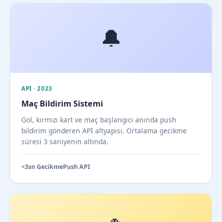
🔔
API · 2023
Maç Bildirim Sistemi
Gol, kırmızı kart ve maç başlangıcı anında push
bildirim gönderen API altyapısı. Ortalama gecikme
süresi 3 saniyenin altında.
<3sn Gecikme
Push API