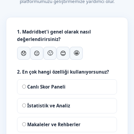
platformumuzu geliştirmemize yardımcı olur.
1. Madridbet'i genel olarak nasıl
değerlendirirsiniz?
🙂
🤩
😞
😐
😊
2. En çok hangi özelliği kullanıyorsunuz?
Canlı Skor Paneli
İstatistik ve Analiz
Makaleler ve Rehberler