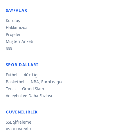
SAYFALAR
Kuruluş
Hakkımızda
Projeler
Müşteri Anketi
SSS
SPOR DALLARI
Futbol — 40+ Lig
Basketbol — NBA, EuroLeague
Tenis — Grand Slam
Voleybol ve Daha Fazlası
GÜVENILIRLIK
SSL Şifreleme
KVKK Uyumlu