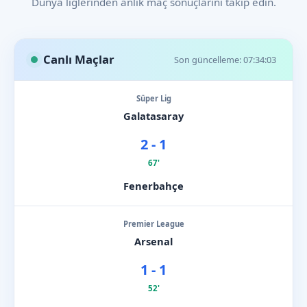
Dünya liglerinden anlık maç sonuçlarını takip edin.
Canlı Maçlar
Son güncelleme: 07:34:03
Süper Lig
Galatasaray
2 - 1
67'
Fenerbahçe
Premier League
Arsenal
1 - 1
52'