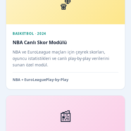
🏀
BASKETBOL · 2024
NBA Canlı Skor Modülü
NBA ve EuroLeague maçları için çeyrek skorları,
oyuncu istatistikleri ve canlı play-by-play verilerini
sunan özel modül.
NBA + EuroLeague
Play-by-Play
📰