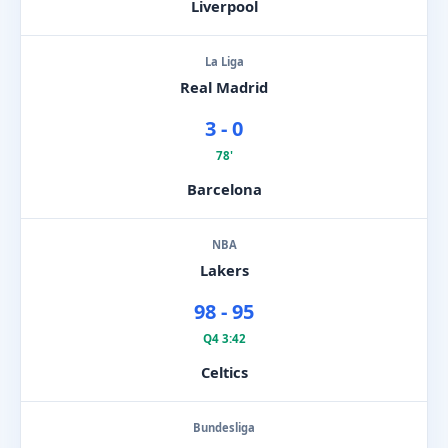
Liverpool
La Liga
Real Madrid
3 - 0
78'
Barcelona
NBA
Lakers
98 - 95
Q4 3:42
Celtics
Bundesliga