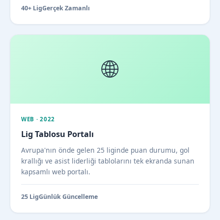
40+ Lig
Gerçek Zamanlı
🌐
WEB · 2022
Lig Tablosu Portalı
Avrupa'nın önde gelen 25 liginde puan durumu, gol
krallığı ve asist liderliği tablolarını tek ekranda sunan
kapsamlı web portalı.
25 Lig
Günlük Güncelleme