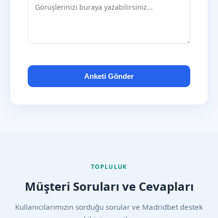
Anketi Gönder
TOPLULUK
Müşteri Soruları ve Cevapları
Kullanıcılarımızın sorduğu sorular ve Madridbet destek