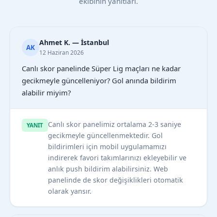
ekibinin yanıtları.
Ahmet K. — İstanbul
AK
12 Haziran 2026
Canlı skor panelinde Süper Lig maçları ne kadar
gecikmeyle güncelleniyor? Gol anında bildirim
alabilir miyim?
Canlı skor panelimiz ortalama 2-3 saniye
YANIT
gecikmeyle güncellenmektedir. Gol
bildirimleri için mobil uygulamamızı
indirerek favori takımlarınızı ekleyebilir ve
anlık push bildirim alabilirsiniz. Web
panelinde de skor değişiklikleri otomatik
olarak yansır.