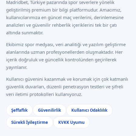
Madridbet, Türkiye pazarında spor severlere yönelik
geliştirilmiş premium bir bilgi platformudur. Amacımız,
kullanıcılarımıza en güncel maç verilerini, derinlemesine
analizleri ve güvenilir rehberlik içeriklerini tek bir çatı
altında sunmaktır.
Ekibimiz spor medyası, veri analitiği ve yazılım geliştirme
alanlarında uzman profesyonellerden oluşmaktadır. Her
içerik doğruluk ve güncellik kontrolünden geçirilerek
yayınlanır.
Kullanıcı güvenini kazanmak ve korumak için çok katmanlı
güvenlik duvarları, düzenli penetrasyon testleri ve şifreli
veri iletimi protokolleri kullanıyoruz.
Şeffaflık
Güvenilirlik
Kullanıcı Odaklılık
Sürekli İyileştirme
KVKK Uyumu