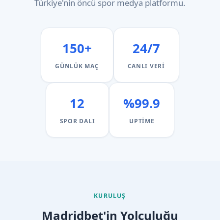
Türkiye'nin öncü spor medya platformu.
150+
24/7
GÜNLÜK MAÇ
CANLI VERI
12
%99.9
SPOR DALI
UPTIME
KURULUŞ
Madridbet'in Yolculuğu