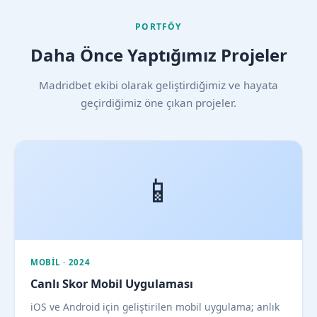
PORTFÖY
Daha Önce Yaptığımız Projeler
Madridbet ekibi olarak geliştirdiğimiz ve hayata
geçirdiğimiz öne çıkan projeler.
📱
MOBIL · 2024
Canlı Skor Mobil Uygulaması
iOS ve Android için geliştirilen mobil uygulama; anlık