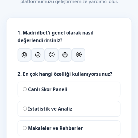
platformumuzu geliştirmemize yardımcı olur.
1. Madridbet'i genel olarak nasıl
değerlendirirsiniz?
🙂
🤩
😞
😐
😊
2. En çok hangi özelliği kullanıyorsunuz?
Canlı Skor Paneli
İstatistik ve Analiz
Makaleler ve Rehberler