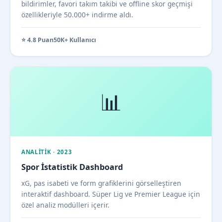
bildirimler, favori takım takibi ve offline skor geçmişi
özellikleriyle 50.000+ indirme aldı.
⭐ 4.8 Puan
50K+ Kullanıcı
📊
ANALITIK · 2023
Spor İstatistik Dashboard
xG, pas isabeti ve form grafiklerini görselleştiren
interaktif dashboard. Süper Lig ve Premier League için
özel analiz modülleri içerir.