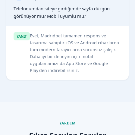
Telefonumdan siteye girdiğimde sayfa düzgün
görünüyor mu? Mobil uyumlu mu?
Evet, Madridbet tamamen responsive
YANIT
tasarıma sahiptir. iOS ve Android cihazlarda
tüm modern tarayıcılarda sorunsuz çalışır.
Daha iyi bir deneyim için mobil
uygulamamızı da App Store ve Google
Play'den indirebilirsiniz.
YARDIM