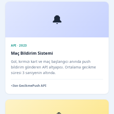
🔔
API · 2023
Maç Bildirim Sistemi
Gol, kırmızı kart ve maç başlangıcı anında push
bildirim gönderen API altyapısı. Ortalama gecikme
süresi 3 saniyenin altında.
<3sn Gecikme
Push API