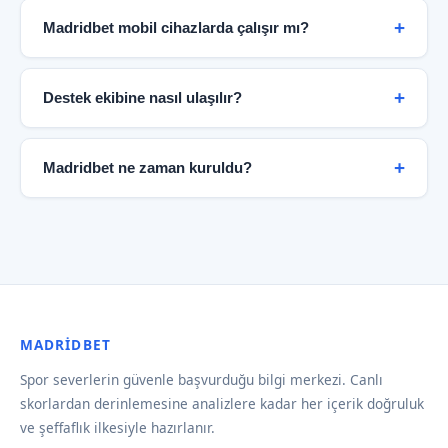
edilebilir.
gizliliği standartlarına uygun altyapı kullanarak
Madridbet mobil cihazlarda çalışır mı?
kullanıcı bilgilerini korur. Kişisel veriler üçüncü
taraflarla paylaşılmaz ve tüm aktarımlar SSL şifreleme
Evet. Madridbet tamamen responsive tasarıma
ile güvence altına alınır.
sahiptir ve tüm modern mobil tarayıcılarda sorunsuz
Destek ekibine nasıl ulaşılır?
çalışır. iOS ve Android cihazlarda premium deneyim
sunulmaktadır.
Madridbet 7/24 destek hattı haftanın her günü
aktiftir. Canlı destek, e-posta ve sosyal medya
Madridbet ne zaman kuruldu?
kanalları üzerinden ekibe ulaşabilirsiniz. Ortalama
yanıt süresi 3 dakikanın altındadır.
Madridbet 2019 yılında kurulmuş olup, o günden bu
yana spor severlere güvenilir veri ve şeffaf hizmet
sunmaktadır. Kuruluş hikayemiz hakkında daha fazla
bilgi için Kuruluş bölümüne göz atabilirsiniz.
MADRIDBET
Spor severlerin güvenle başvurduğu bilgi merkezi. Canlı
skorlardan derinlemesine analizlere kadar her içerik doğruluk
ve şeffaflık ilkesiyle hazırlanır.