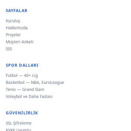
SAYFALAR
Kuruluş
Hakkımızda
Projeler
Müşteri Anketi
SSS
SPOR DALLARI
Futbol — 40+ Lig
Basketbol — NBA, EuroLeague
Tenis — Grand Slam
Voleybol ve Daha Fazlası
GÜVENILIRLIK
SSL Şifreleme
KVKK Uyumlu