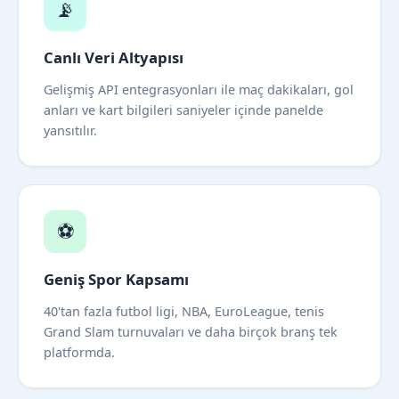
📡
Canlı Veri Altyapısı
Gelişmiş API entegrasyonları ile maç dakikaları, gol
anları ve kart bilgileri saniyeler içinde panelde
yansıtılır.
⚽
Geniş Spor Kapsamı
40'tan fazla futbol ligi, NBA, EuroLeague, tenis
Grand Slam turnuvaları ve daha birçok branş tek
platformda.