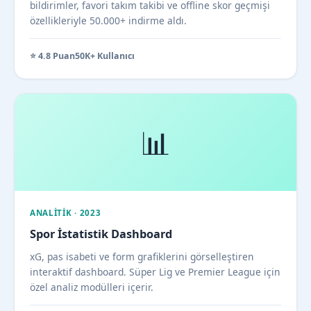
bildirimler, favori takım takibi ve offline skor geçmişi
özellikleriyle 50.000+ indirme aldı.
⭐ 4.8 Puan
50K+ Kullanıcı
📊
ANALITIK · 2023
Spor İstatistik Dashboard
xG, pas isabeti ve form grafiklerini görselleştiren
interaktif dashboard. Süper Lig ve Premier League için
özel analiz modülleri içerir.