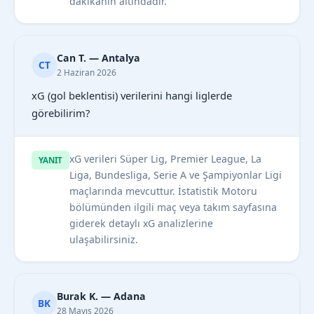
dakikanın altındadır.
Can T. — Antalya
CT
2 Haziran 2026
xG (gol beklentisi) verilerini hangi liglerde
görebilirim?
xG verileri Süper Lig, Premier League, La
YANIT
Liga, Bundesliga, Serie A ve Şampiyonlar Ligi
maçlarında mevcuttur. İstatistik Motoru
bölümünden ilgili maç veya takım sayfasına
giderek detaylı xG analizlerine
ulaşabilirsiniz.
Burak K. — Adana
BK
28 Mayıs 2026