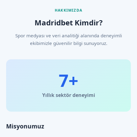
HAKKIMIZDA
Madridbet Kimdir?
Spor medyası ve veri analitiği alanında deneyimli
ekibimizle güvenilir bilgi sunuyoruz.
7+
Yıllık sektör deneyimi
Misyonumuz