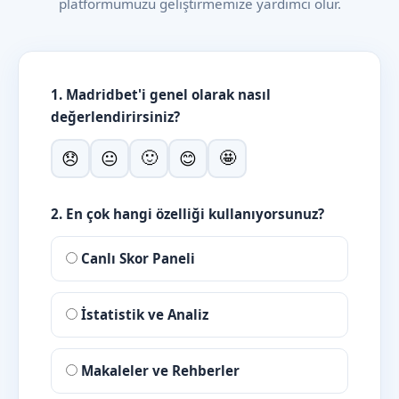
platformumuzu geliştirmemize yardımcı olur.
1. Madridbet'i genel olarak nasıl
değerlendirirsiniz?
🙂
🤩
😞
😐
😊
2. En çok hangi özelliği kullanıyorsunuz?
Canlı Skor Paneli
İstatistik ve Analiz
Makaleler ve Rehberler