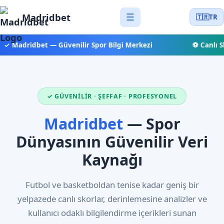
Madridbet
☰
🇹🇷
TR
✓ Madridbet — Güvenilir Spor Bilgi Merkezi
⚽ Canlı Sk
✓ GÜVENILIR · ŞEFFAF · PROFESYONEL
Madridbet
— Spor
Dünyasının Güvenilir Veri
Kaynağı
Futbol ve basketboldan tenise kadar geniş bir
yelpazede canlı skorlar, derinlemesine analizler ve
kullanıcı odaklı bilgilendirme içerikleri sunan