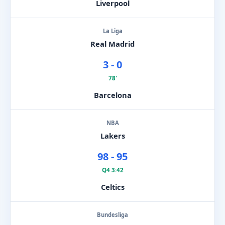
Liverpool
La Liga
Real Madrid
3 - 0
78'
Barcelona
NBA
Lakers
98 - 95
Q4 3:42
Celtics
Bundesliga