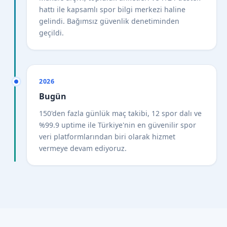
hattı ile kapsamlı spor bilgi merkezi haline
gelindi. Bağımsız güvenlik denetiminden
geçildi.
2026
Bugün
150'den fazla günlük maç takibi, 12 spor dalı ve
%99.9 uptime ile Türkiye'nin en güvenilir spor
veri platformlarından biri olarak hizmet
vermeye devam ediyoruz.