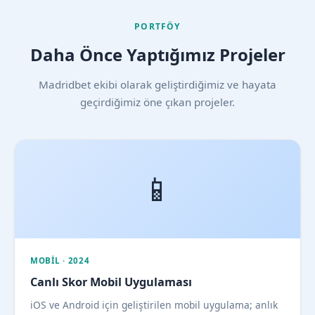
PORTFÖY
Daha Önce Yaptığımız Projeler
Madridbet ekibi olarak geliştirdiğimiz ve hayata
geçirdiğimiz öne çıkan projeler.
📱
MOBIL · 2024
Canlı Skor Mobil Uygulaması
iOS ve Android için geliştirilen mobil uygulama; anlık