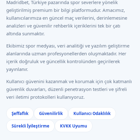
Madridbet, Türkiye pazarında spor severlere yönelik
geliştirilmiş premium bir bilgi platformudur. Amacımız,
kullanıcılarımıza en güncel maç verilerini, derinlemesine
analizleri ve güvenilir rehberlik içeriklerini tek bir çatı
altında sunmaktır.
Ekibimiz spor medyası, veri analitiği ve yazılım geliştirme
alanlarında uzman profesyonellerden oluşmaktadır. Her
içerik doğruluk ve güncellik kontrolünden geçirilerek
yayınlanır.
Kullanıcı güvenini kazanmak ve korumak için çok katmanlı
güvenlik duvarları, düzenli penetrasyon testleri ve şifreli
veri iletimi protokolleri kullanıyoruz.
Şeffaflık
Güvenilirlik
Kullanıcı Odaklılık
Sürekli İyileştirme
KVKK Uyumu