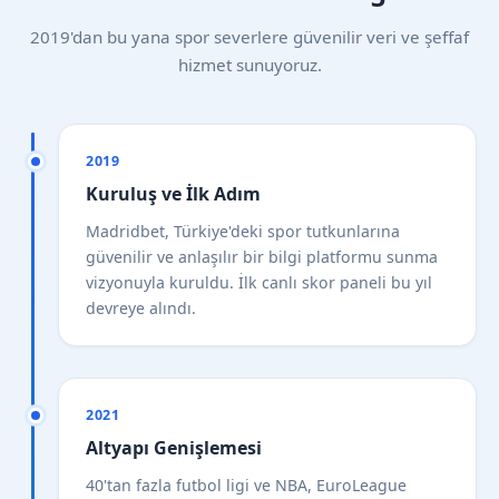
2019'dan bu yana spor severlere güvenilir veri ve şeffaf
hizmet sunuyoruz.
2019
Kuruluş ve İlk Adım
Madridbet, Türkiye'deki spor tutkunlarına
güvenilir ve anlaşılır bir bilgi platformu sunma
vizyonuyla kuruldu. İlk canlı skor paneli bu yıl
devreye alındı.
2021
Altyapı Genişlemesi
40'tan fazla futbol ligi ve NBA, EuroLeague