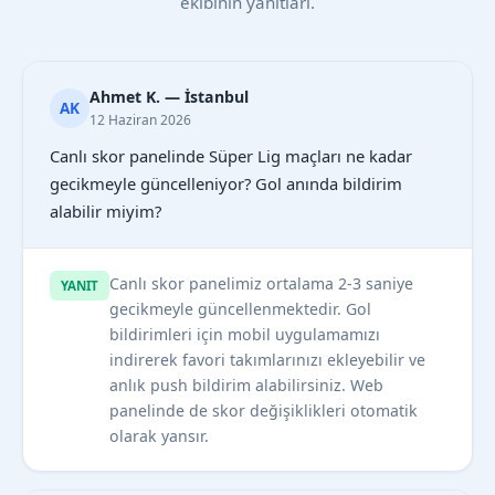
ekibinin yanıtları.
Ahmet K. — İstanbul
AK
12 Haziran 2026
Canlı skor panelinde Süper Lig maçları ne kadar
gecikmeyle güncelleniyor? Gol anında bildirim
alabilir miyim?
Canlı skor panelimiz ortalama 2-3 saniye
YANIT
gecikmeyle güncellenmektedir. Gol
bildirimleri için mobil uygulamamızı
indirerek favori takımlarınızı ekleyebilir ve
anlık push bildirim alabilirsiniz. Web
panelinde de skor değişiklikleri otomatik
olarak yansır.