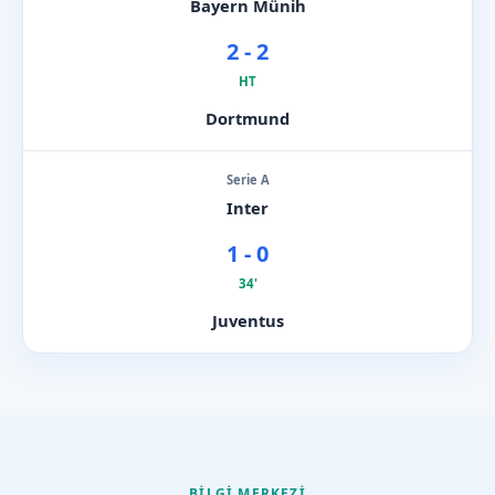
Bayern Münih
2 - 2
HT
Dortmund
Serie A
Inter
1 - 0
34'
Juventus
BILGI MERKEZI