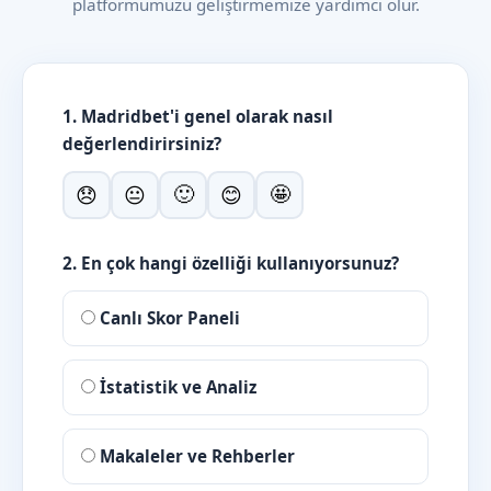
platformumuzu geliştirmemize yardımcı olur.
1. Madridbet'i genel olarak nasıl
değerlendirirsiniz?
🙂
🤩
😞
😐
😊
2. En çok hangi özelliği kullanıyorsunuz?
Canlı Skor Paneli
İstatistik ve Analiz
Makaleler ve Rehberler