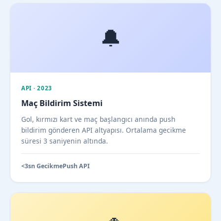
🔔
API · 2023
Maç Bildirim Sistemi
Gol, kırmızı kart ve maç başlangıcı anında push
bildirim gönderen API altyapısı. Ortalama gecikme
süresi 3 saniyenin altında.
<3sn Gecikme
Push API