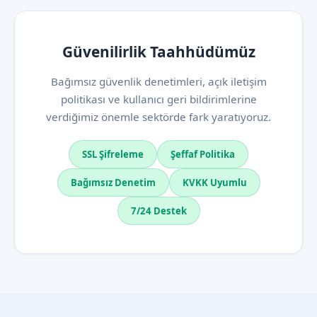
Güvenilirlik Taahhüdümüz
Bağımsız güvenlik denetimleri, açık iletişim
politikası ve kullanıcı geri bildirimlerine
verdiğimiz önemle sektörde fark yaratıyoruz.
SSL Şifreleme
Şeffaf Politika
Bağımsız Denetim
KVKK Uyumlu
7/24 Destek