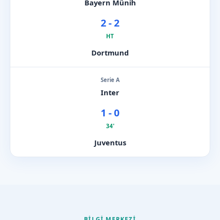
Bayern Münih
2 - 2
HT
Dortmund
Serie A
Inter
1 - 0
34'
Juventus
BILGI MERKEZI