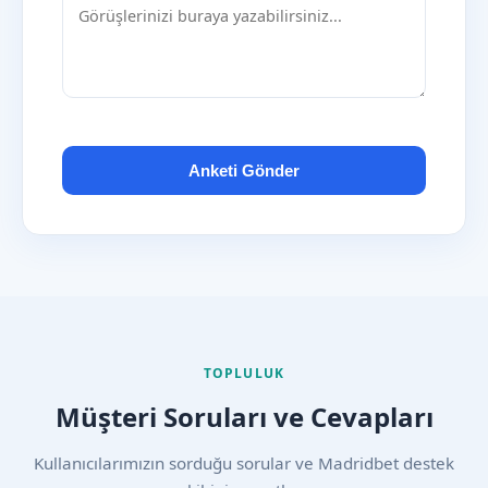
Anketi Gönder
TOPLULUK
Müşteri Soruları ve Cevapları
Kullanıcılarımızın sorduğu sorular ve Madridbet destek