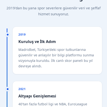
2019'dan bu yana spor severlere güvenilir veri ve şeffaf
hizmet sunuyoruz.
2019
Kuruluş ve İlk Adım
Madridbet, Türkiye'deki spor tutkunlarına
güvenilir ve anlaşılır bir bilgi platformu sunma
vizyonuyla kuruldu. İlk canlı skor paneli bu yıl
devreye alındı.
2021
Altyapı Genişlemesi
40'tan fazla futbol ligi ve NBA, EuroLeague