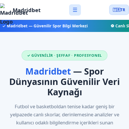
Madridbet
☰
🇹🇷
TR
✓ Madridbet — Güvenilir Spor Bilgi Merkezi
⚽ Canlı Sk
✓ GÜVENILIR · ŞEFFAF · PROFESYONEL
Madridbet
— Spor
Dünyasının Güvenilir Veri
Kaynağı
Futbol ve basketboldan tenise kadar geniş bir
yelpazede canlı skorlar, derinlemesine analizler ve
kullanıcı odaklı bilgilendirme içerikleri sunan