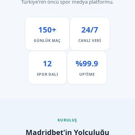
Türkiye'nin öncü spor medya platformu.
150+
24/7
GÜNLÜK MAÇ
CANLI VERI
12
%99.9
SPOR DALI
UPTIME
KURULUŞ
Madridbet'in Yolculuğu