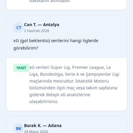
dakikanın altındadır.
Can T. — Antalya
CT
2 Haziran 2026
xG (gol beklentisi) verilerini hangi liglerde
görebilirim?
xG verileri Süper Lig, Premier League, La
YANIT
Liga, Bundesliga, Serie A ve Şampiyonlar Ligi
maçlarında mevcuttur. İstatistik Motoru
bölümünden ilgili maç veya takım sayfasına
giderek detaylı xG analizlerine
ulaşabilirsiniz.
Burak K. — Adana
BK
28 Mayıs 2026