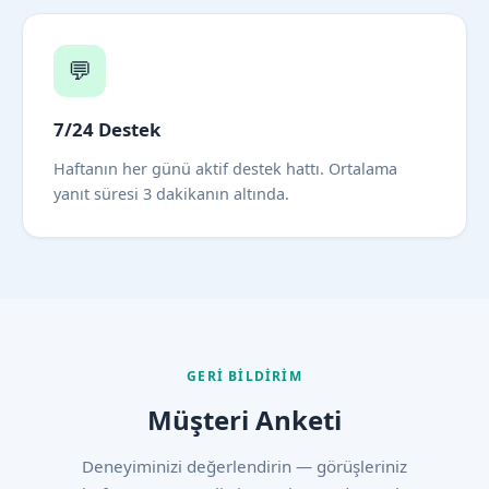
💬
7/24 Destek
Haftanın her günü aktif destek hattı. Ortalama
yanıt süresi 3 dakikanın altında.
GERI BILDIRIM
Müşteri Anketi
Deneyiminizi değerlendirin — görüşleriniz