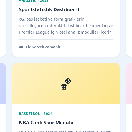
ANALITIK · 2023
Spor İstatistik Dashboard
xG, pas isabeti ve form grafiklerini
görselleştiren interaktif dashboard. Süper Lig ve
Premier League için özel analiz modülleri içerir.
40+ Lig
Gerçek Zamanlı
🏀
BASKETBOL · 2024
NBA Canlı Skor Modülü