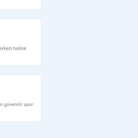
erkezi haline
en güvenilir spor