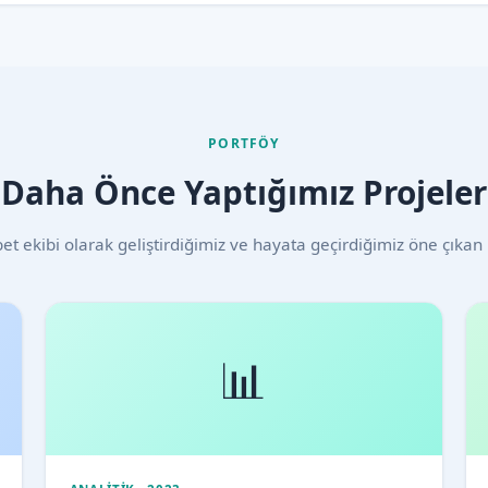
PORTFÖY
Daha Önce Yaptığımız Projeler
t ekibi olarak geliştirdiğimiz ve hayata geçirdiğimiz öne çıkan 
📊