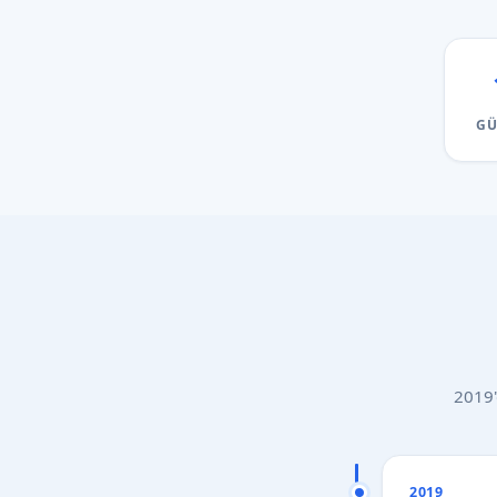
GÜ
2019'
2019