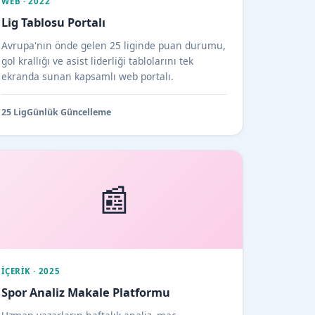
WEB · 2022
Lig Tablosu Portalı
Avrupa'nın önde gelen 25 liginde puan durumu,
gol krallığı ve asist liderliği tablolarını tek
ekranda sunan kapsamlı web portalı.
25 Lig
Günlük Güncelleme
📰
İÇERIK · 2025
Spor Analiz Makale Platformu