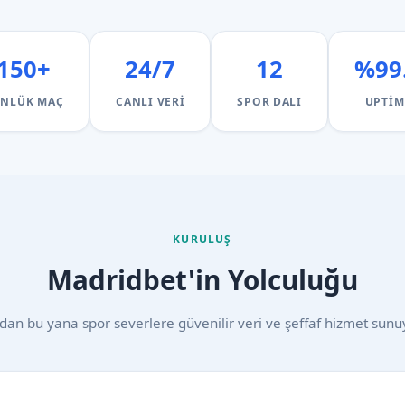
150+
24/7
12
%99
NLÜK MAÇ
CANLI VERI
SPOR DALI
UPTIM
KURULUŞ
Madridbet'in Yolculuğu
dan bu yana spor severlere güvenilir veri ve şeffaf hizmet sunu