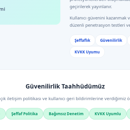
geçirilerek yayınlanır.
imi
Kullanıcı güvenini kazanmak v
düzenli penetrasyon testleri ve 
Şeffaflık
Güvenilirlik
KVKK Uyumu
Güvenilirlik Taahhüdümüz
ık iletişim politikası ve kullanıcı geri bildirimlerine verdiğimiz
e
Şeffaf Politika
Bağımsız Denetim
KVKK Uyumlu