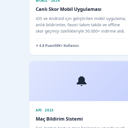
MOBIL · 2024
Canlı Skor Mobil Uygulaması
iOS ve Android için geliştirilen mobil uygulama;
anlık bildirimler, favori takım takibi ve offline
skor geçmişi özellikleriyle 50.000+ indirme aldı.
⭐ 4.8 Puan
50K+ Kullanıcı
🔔
API · 2023
Maç Bildirim Sistemi