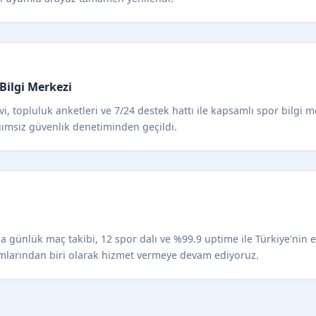
ilgi Merkezi
i, topluluk anketleri ve 7/24 destek hattı ile kapsamlı spor bilgi m
ğımsız güvenlik denetiminden geçildi.
la günlük maç takibi, 12 spor dalı ve %99.9 uptime ile Türkiye'nin 
rmlarından biri olarak hizmet vermeye devam ediyoruz.