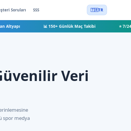
şteri Soruları
SSS
🇹🇷
TR
n Altyapı
📊 150+ Günlük Maç Takibi
⭐ 7/24 M
üvenilir Veri
derinlemesine
ncü spor medya