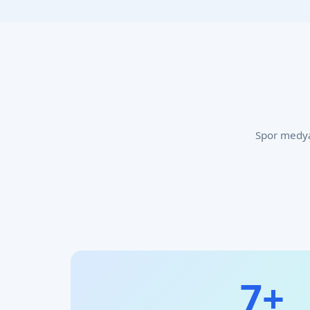
Spor medyas
7+