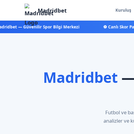
Madridbet
Kuruluş
idbet — Güvenilir Spor Bilgi Merkezi
⚽ Canlı Skor Pane
Madridbet
— 
Futbol ve ba
analizler ve 