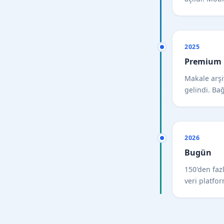
2025
Premium B
Makale arşiv
gelindi. Ba
2026
Bugün
150'den faz
veri platfo