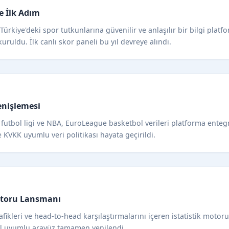
e İlk Adım
Türkiye'deki spor tutkunlarına güvenilir ve anlaşılır bir bilgi pla
uruldu. İlk canlı skor paneli bu yıl devreye alındı.
enişlemesi
a futbol ligi ve NBA, EuroLeague basketbol verileri platforma entegr
e KVKK uyumlu veri politikası hayata geçirildi.
otoru Lansmanı
afikleri ve head-to-head karşılaştırmalarını içeren istatistik motor
il uyumlu arayüz tamamen yenilendi.