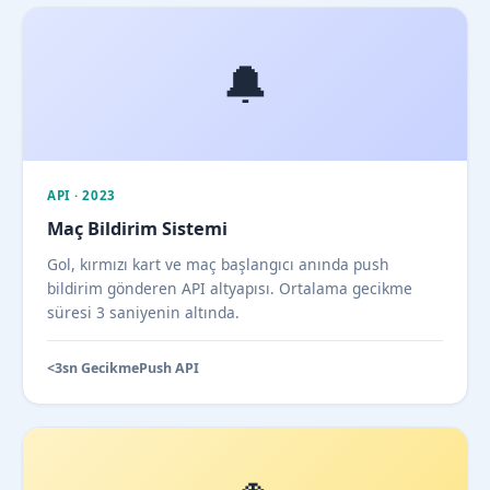
🔔
API · 2023
Maç Bildirim Sistemi
Gol, kırmızı kart ve maç başlangıcı anında push
bildirim gönderen API altyapısı. Ortalama gecikme
süresi 3 saniyenin altında.
<3sn Gecikme
Push API