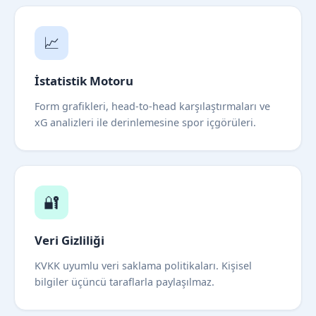
📈
İstatistik Motoru
Form grafikleri, head-to-head karşılaştırmaları ve
xG analizleri ile derinlemesine spor içgörüleri.
🔐
Veri Gizliliği
KVKK uyumlu veri saklama politikaları. Kişisel
bilgiler üçüncü taraflarla paylaşılmaz.