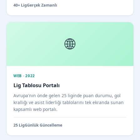
40+ Lig
Gerçek Zamanlı
🌐
WEB · 2022
Lig Tablosu Portalı
Avrupa'nın önde gelen 25 liginde puan durumu, gol
krallığı ve asist liderliği tablolarını tek ekranda sunan
kapsamlı web portalı.
25 Lig
Günlük Güncelleme