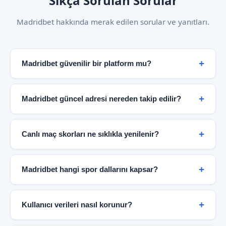
Sıkça Sorulan Sorular
Madridbet hakkında merak edilen sorular ve yanıtları.
Madridbet güvenilir bir platform mu?
Evet. Madridbet, şifreli bağlantı altyapısı, şeffaf
bilgilendirme politikası ve kullanıcı odaklı hizmet
Madridbet güncel adresi nereden takip edilir?
anlayışıyla güvenilir bir spor bilgi merkezi olarak
hizmet vermektedir. Bağımsız güvenlik denetimleri ve
Güncel erişim bilgileri doğrudan resmi Madridbet
KVKK uyumlu veri politikaları platformun
sayfası üzerinden paylaşılmaktadır. Bu sayfa düzenli
Canlı maç skorları ne sıklıkla yenilenir?
güvenilirliğini destekler.
olarak güncellenir ve en doğru bilgiye buradan
ulaşabilirsiniz.
Canlı skor paneli maç dakikalarına göre anlık olarak
güncellenir. Futbol karşılaşmalarında gol, kart ve
Madridbet hangi spor dallarını kapsar?
oyuncu değişikliği bilgileri saniyeler içinde yansıtılır.
Basketbol maçlarında çeyrek skorları gerçek zamanlı
Futbol, basketbol, tenis, voleybol, buz hokeyi ve
takip edilebilir.
daha birçok branş Madridbet kapsamında yer
Kullanıcı verileri nasıl korunur?
almaktadır. 40'tan fazla futbol ligi ve uluslararası
basketbol organizasyonları platformda takip
Platform, modern güvenlik protokolleri ve veri