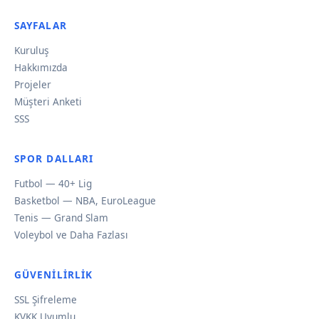
SAYFALAR
Kuruluş
Hakkımızda
Projeler
Müşteri Anketi
SSS
SPOR DALLARI
Futbol — 40+ Lig
Basketbol — NBA, EuroLeague
Tenis — Grand Slam
Voleybol ve Daha Fazlası
GÜVENILIRLIK
SSL Şifreleme
KVKK Uyumlu