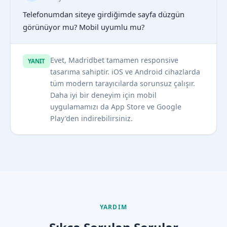
Telefonumdan siteye girdiğimde sayfa düzgün
görünüyor mu? Mobil uyumlu mu?
Evet, Madridbet tamamen responsive
YANIT
tasarıma sahiptir. iOS ve Android cihazlarda
tüm modern tarayıcılarda sorunsuz çalışır.
Daha iyi bir deneyim için mobil
uygulamamızı da App Store ve Google
Play'den indirebilirsiniz.
YARDIM