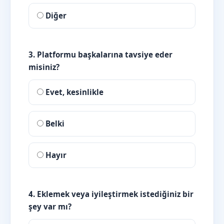
Diğer
3. Platformu başkalarına tavsiye eder
misiniz?
Evet, kesinlikle
Belki
Hayır
4. Eklemek veya iyileştirmek istediğiniz bir
şey var mı?