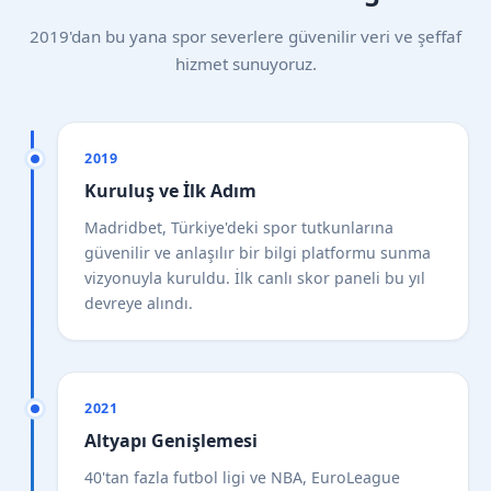
2019'dan bu yana spor severlere güvenilir veri ve şeffaf
hizmet sunuyoruz.
2019
Kuruluş ve İlk Adım
Madridbet, Türkiye'deki spor tutkunlarına
güvenilir ve anlaşılır bir bilgi platformu sunma
vizyonuyla kuruldu. İlk canlı skor paneli bu yıl
devreye alındı.
2021
Altyapı Genişlemesi
40'tan fazla futbol ligi ve NBA, EuroLeague