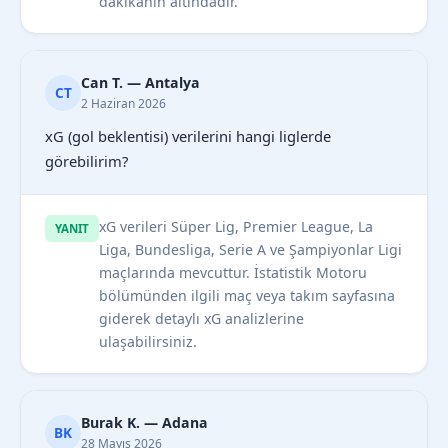
dakikanın altındadır.
Can T. — Antalya
CT
2 Haziran 2026
xG (gol beklentisi) verilerini hangi liglerde
görebilirim?
xG verileri Süper Lig, Premier League, La
YANIT
Liga, Bundesliga, Serie A ve Şampiyonlar Ligi
maçlarında mevcuttur. İstatistik Motoru
bölümünden ilgili maç veya takım sayfasına
giderek detaylı xG analizlerine
ulaşabilirsiniz.
Burak K. — Adana
BK
28 Mayıs 2026