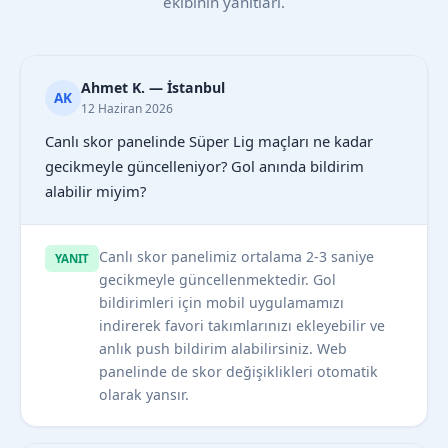
ekibinin yanıtları.
Ahmet K. — İstanbul
AK
12 Haziran 2026
Canlı skor panelinde Süper Lig maçları ne kadar
gecikmeyle güncelleniyor? Gol anında bildirim
alabilir miyim?
Canlı skor panelimiz ortalama 2-3 saniye
YANIT
gecikmeyle güncellenmektedir. Gol
bildirimleri için mobil uygulamamızı
indirerek favori takımlarınızı ekleyebilir ve
anlık push bildirim alabilirsiniz. Web
panelinde de skor değişiklikleri otomatik
olarak yansır.