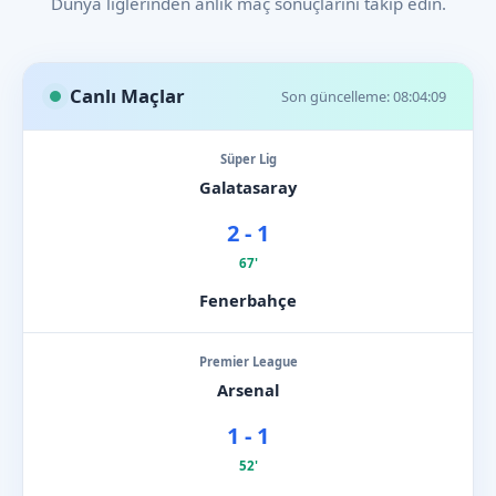
Dünya liglerinden anlık maç sonuçlarını takip edin.
Canlı Maçlar
Son güncelleme: 08:04:09
Süper Lig
Galatasaray
2 - 1
67'
Fenerbahçe
Premier League
Arsenal
1 - 1
52'