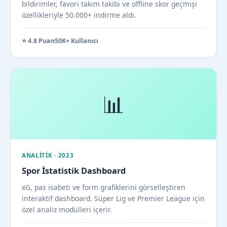
bildirimler, favori takım takibi ve offline skor geçmişi
özellikleriyle 50.000+ indirme aldı.
⭐ 4.8 Puan
50K+ Kullanıcı
📊
ANALITIK · 2023
Spor İstatistik Dashboard
xG, pas isabeti ve form grafiklerini görselleştiren
interaktif dashboard. Süper Lig ve Premier League için
özel analiz modülleri içerir.