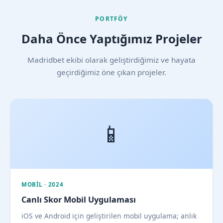
PORTFÖY
Daha Önce Yaptığımız Projeler
Madridbet ekibi olarak geliştirdiğimiz ve hayata
geçirdiğimiz öne çıkan projeler.
📱
MOBIL · 2024
Canlı Skor Mobil Uygulaması
iOS ve Android için geliştirilen mobil uygulama; anlık