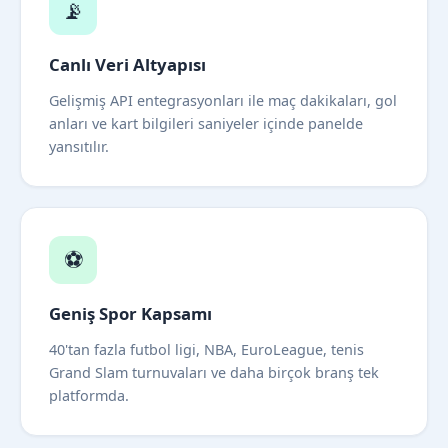
📡
Canlı Veri Altyapısı
Gelişmiş API entegrasyonları ile maç dakikaları, gol
anları ve kart bilgileri saniyeler içinde panelde
yansıtılır.
⚽
Geniş Spor Kapsamı
40'tan fazla futbol ligi, NBA, EuroLeague, tenis
Grand Slam turnuvaları ve daha birçok branş tek
platformda.