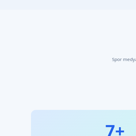
Spor medyas
7+