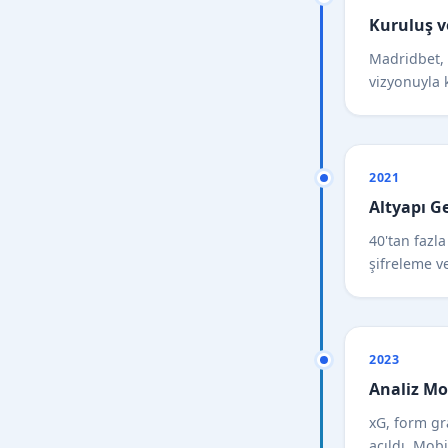
Kuruluş v
Madridbet, 
vizyonuyla k
2021
Altyapı G
40'tan fazl
şifreleme v
2023
Analiz M
xG, form gr
açıldı. Mob