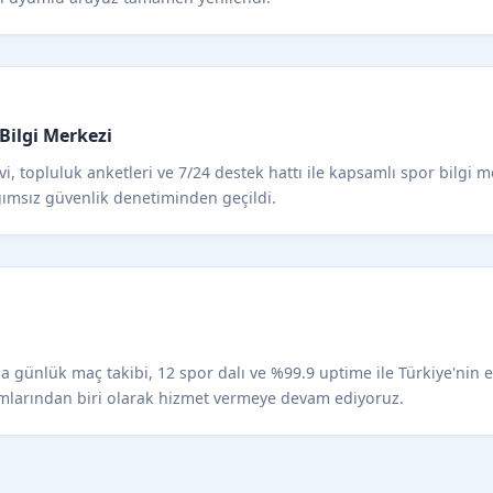
ilgi Merkezi
i, topluluk anketleri ve 7/24 destek hattı ile kapsamlı spor bilgi m
ğımsız güvenlik denetiminden geçildi.
la günlük maç takibi, 12 spor dalı ve %99.9 uptime ile Türkiye'nin 
rmlarından biri olarak hizmet vermeye devam ediyoruz.