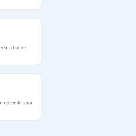
erkezi haline
en güvenilir spor