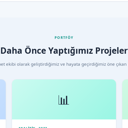
PORTFÖY
Daha Önce Yaptığımız Projeler
t ekibi olarak geliştirdiğimiz ve hayata geçirdiğimiz öne çıkan 
📊