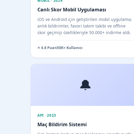
MOBIL · 2024
Canlı Skor Mobil Uygulaması
iOS ve Android için geliştirilen mobil uygulama;
anlık bildirimler, favori takım takibi ve offline
skor geçmişi özellikleriyle 50.000+ indirme aldı.
⭐ 4.8 Puan
50K+ Kullanıcı
🔔
API · 2023
Maç Bildirim Sistemi