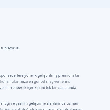
i sunuyoruz.
por severlere yönelik geliştirilmiş premium bir
kullanıcılarımıza en güncel maç verilerini,
nilir rehberlik içeriklerini tek bir çatı altında
alitiği ve yazılım geliştirme alanlarında uzman
r. Her içerik doğruluk ve güncellik kontrolünden