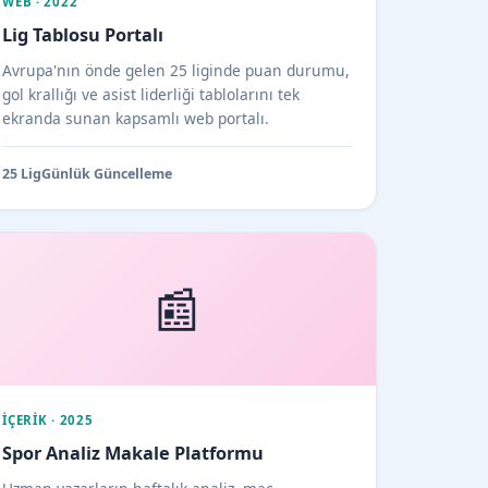
WEB · 2022
Lig Tablosu Portalı
Avrupa'nın önde gelen 25 liginde puan durumu,
gol krallığı ve asist liderliği tablolarını tek
ekranda sunan kapsamlı web portalı.
25 Lig
Günlük Güncelleme
📰
İÇERIK · 2025
Spor Analiz Makale Platformu