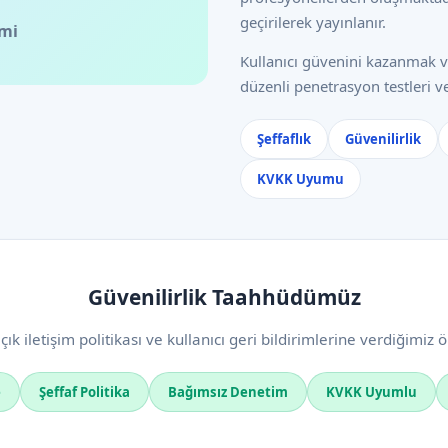
geçirilerek yayınlanır.
imi
Kullanıcı güvenini kazanmak v
düzenli penetrasyon testleri ve 
Şeffaflık
Güvenilirlik
KVKK Uyumu
Güvenilirlik Taahhüdümüz
ık iletişim politikası ve kullanıcı geri bildirimlerine verdiğimiz
e
Şeffaf Politika
Bağımsız Denetim
KVKK Uyumlu