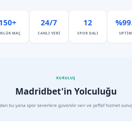
150+
24/7
12
%99
NLÜK MAÇ
CANLI VERI
SPOR DALI
UPTIM
KURULUŞ
Madridbet'in Yolculuğu
dan bu yana spor severlere güvenilir veri ve şeffaf hizmet sunu