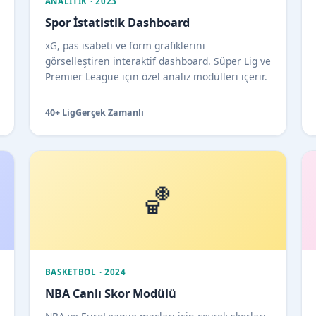
ANALITIK · 2023
Spor İstatistik Dashboard
xG, pas isabeti ve form grafiklerini
görselleştiren interaktif dashboard. Süper Lig ve
Premier League için özel analiz modülleri içerir.
40+ Lig
Gerçek Zamanlı
🏀
BASKETBOL · 2024
NBA Canlı Skor Modülü