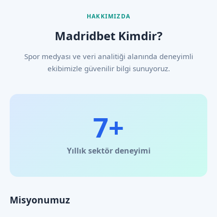
HAKKIMIZDA
Madridbet Kimdir?
Spor medyası ve veri analitiği alanında deneyimli
ekibimizle güvenilir bilgi sunuyoruz.
7+
Yıllık sektör deneyimi
Misyonumuz