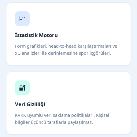
📈
İstatistik Motoru
Form grafikleri, head-to-head karşılaştırmaları ve
xG analizleri ile derinlemesine spor içgörüleri.
🔐
Veri Gizliliği
KVKK uyumlu veri saklama politikaları. Kişisel
bilgiler üçüncü taraflarla paylaşılmaz.