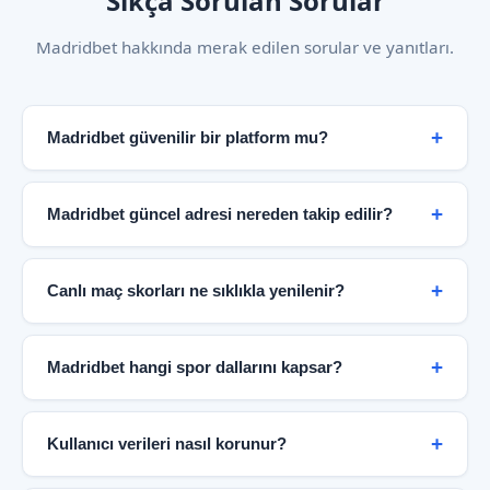
Sıkça Sorulan Sorular
Madridbet hakkında merak edilen sorular ve yanıtları.
Madridbet güvenilir bir platform mu?
Evet. Madridbet, şifreli bağlantı altyapısı, şeffaf
bilgilendirme politikası ve kullanıcı odaklı hizmet
Madridbet güncel adresi nereden takip edilir?
anlayışıyla güvenilir bir spor bilgi merkezi olarak
hizmet vermektedir. Bağımsız güvenlik denetimleri ve
Güncel erişim bilgileri doğrudan resmi Madridbet
KVKK uyumlu veri politikaları platformun
sayfası üzerinden paylaşılmaktadır. Bu sayfa düzenli
Canlı maç skorları ne sıklıkla yenilenir?
güvenilirliğini destekler.
olarak güncellenir ve en doğru bilgiye buradan
ulaşabilirsiniz.
Canlı skor paneli maç dakikalarına göre anlık olarak
güncellenir. Futbol karşılaşmalarında gol, kart ve
Madridbet hangi spor dallarını kapsar?
oyuncu değişikliği bilgileri saniyeler içinde yansıtılır.
Basketbol maçlarında çeyrek skorları gerçek zamanlı
Futbol, basketbol, tenis, voleybol, buz hokeyi ve
takip edilebilir.
daha birçok branş Madridbet kapsamında yer
Kullanıcı verileri nasıl korunur?
almaktadır. 40'tan fazla futbol ligi ve uluslararası
basketbol organizasyonları platformda takip
Platform, modern güvenlik protokolleri ve veri