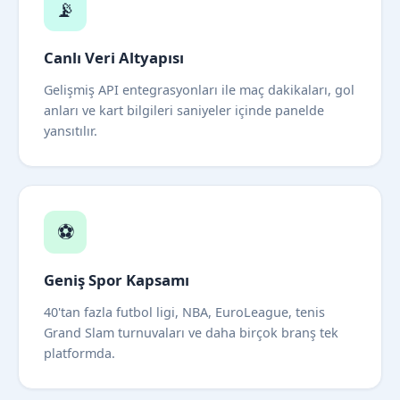
📡
Canlı Veri Altyapısı
Gelişmiş API entegrasyonları ile maç dakikaları, gol
anları ve kart bilgileri saniyeler içinde panelde
yansıtılır.
⚽
Geniş Spor Kapsamı
40'tan fazla futbol ligi, NBA, EuroLeague, tenis
Grand Slam turnuvaları ve daha birçok branş tek
platformda.