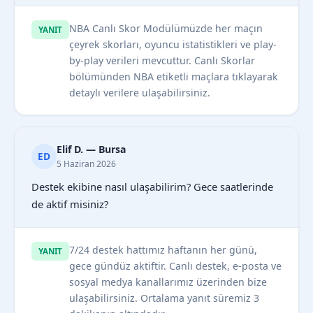
NBA Canlı Skor Modülümüzde her maçın
YANIT
çeyrek skorları, oyuncu istatistikleri ve play-
by-play verileri mevcuttur. Canlı Skorlar
bölümünden NBA etiketli maçlara tıklayarak
detaylı verilere ulaşabilirsiniz.
Elif D. — Bursa
ED
5 Haziran 2026
Destek ekibine nasıl ulaşabilirim? Gece saatlerinde
de aktif misiniz?
7/24 destek hattımız haftanın her günü,
YANIT
gece gündüz aktiftir. Canlı destek, e-posta ve
sosyal medya kanallarımız üzerinden bize
ulaşabilirsiniz. Ortalama yanıt süremiz 3