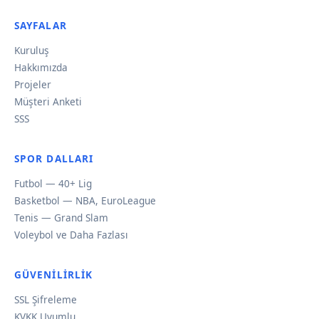
SAYFALAR
Kuruluş
Hakkımızda
Projeler
Müşteri Anketi
SSS
SPOR DALLARI
Futbol — 40+ Lig
Basketbol — NBA, EuroLeague
Tenis — Grand Slam
Voleybol ve Daha Fazlası
GÜVENILIRLIK
SSL Şifreleme
KVKK Uyumlu