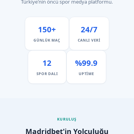
Türkiye'nin öncü spor medya platformu.
150+
24/7
GÜNLÜK MAÇ
CANLI VERI
12
%99.9
SPOR DALI
UPTIME
KURULUŞ
Madridbet'in Yolculuğu