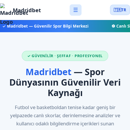
Madridbet
☰
🇹🇷
TR
✓ Madridbet — Güvenilir Spor Bilgi Merkezi
⚽ Canlı Sk
✓ GÜVENILIR · ŞEFFAF · PROFESYONEL
Madridbet
— Spor
Dünyasının Güvenilir Veri
Kaynağı
Futbol ve basketboldan tenise kadar geniş bir
yelpazede canlı skorlar, derinlemesine analizler ve
kullanıcı odaklı bilgilendirme içerikleri sunan