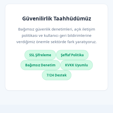
Güvenilirlik Taahhüdümüz
Bağımsız güvenlik denetimleri, açık iletişim
politikası ve kullanıcı geri bildirimlerine
verdiğimiz önemle sektörde fark yaratıyoruz.
SSL Şifreleme
Şeffaf Politika
Bağımsız Denetim
KVKK Uyumlu
7/24 Destek