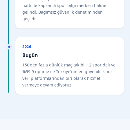
hattı ile kapsamlı spor bilgi merkezi haline
gelindi. Bağımsız güvenlik denetiminden
geçildi.
2026
Bugün
150'den fazla günlük maç takibi, 12 spor dalı ve
%99.9 uptime ile Türkiye'nin en güvenilir spor
veri platformlarından biri olarak hizmet
vermeye devam ediyoruz.