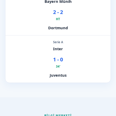
Bayern Münih
2 - 2
HT
Dortmund
Serie A
Inter
1 - 0
34'
Juventus
BILGI MERKEZI