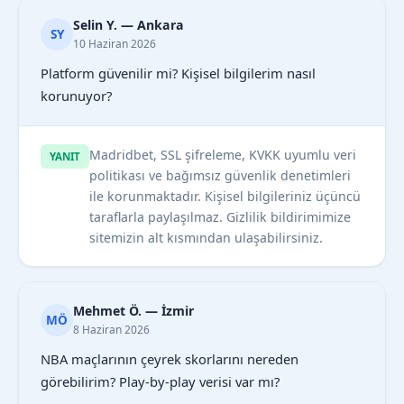
Selin Y. — Ankara
SY
10 Haziran 2026
Platform güvenilir mi? Kişisel bilgilerim nasıl
korunuyor?
Madridbet, SSL şifreleme, KVKK uyumlu veri
YANIT
politikası ve bağımsız güvenlik denetimleri
ile korunmaktadır. Kişisel bilgileriniz üçüncü
taraflarla paylaşılmaz. Gizlilik bildirimimize
sitemizin alt kısmından ulaşabilirsiniz.
Mehmet Ö. — İzmir
MÖ
8 Haziran 2026
NBA maçlarının çeyrek skorlarını nereden
görebilirim? Play-by-play verisi var mı?