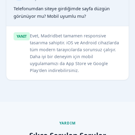
Telefonumdan siteye girdiğimde sayfa düzgün
görünüyor mu? Mobil uyumlu mu?
Evet, Madridbet tamamen responsive
YANIT
tasarıma sahiptir. iOS ve Android cihazlarda
tüm modern tarayıcılarda sorunsuz çalışır.
Daha iyi bir deneyim için mobil
uygulamamızı da App Store ve Google
Play'den indirebilirsiniz.
YARDIM