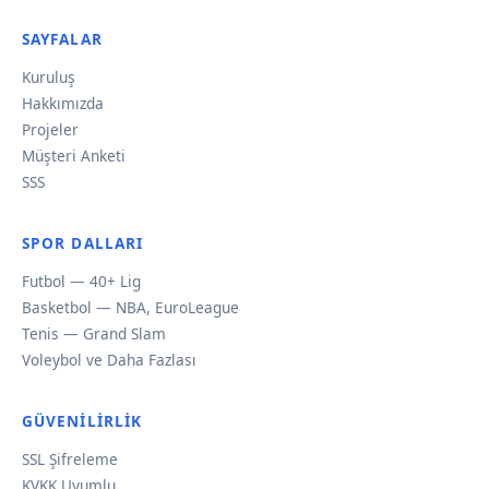
SAYFALAR
Kuruluş
Hakkımızda
Projeler
Müşteri Anketi
SSS
SPOR DALLARI
Futbol — 40+ Lig
Basketbol — NBA, EuroLeague
Tenis — Grand Slam
Voleybol ve Daha Fazlası
GÜVENILIRLIK
SSL Şifreleme
KVKK Uyumlu