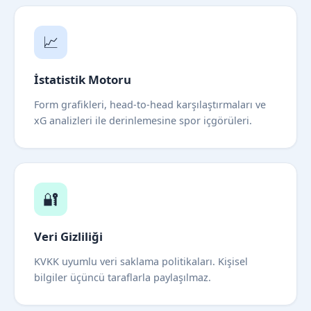
📈
İstatistik Motoru
Form grafikleri, head-to-head karşılaştırmaları ve
xG analizleri ile derinlemesine spor içgörüleri.
🔐
Veri Gizliliği
KVKK uyumlu veri saklama politikaları. Kişisel
bilgiler üçüncü taraflarla paylaşılmaz.