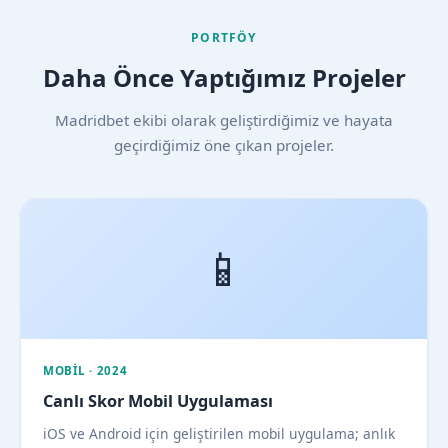
PORTFÖY
Daha Önce Yaptığımız Projeler
Madridbet ekibi olarak geliştirdiğimiz ve hayata
geçirdiğimiz öne çıkan projeler.
📱
MOBIL · 2024
Canlı Skor Mobil Uygulaması
iOS ve Android için geliştirilen mobil uygulama; anlık