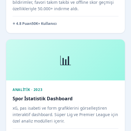
bildirimler, favori takım takibi ve offline skor geçmişi
özellikleriyle 50.000+ indirme aldı.
⭐ 4.8 Puan
50K+ Kullanıcı
📊
ANALITIK · 2023
Spor İstatistik Dashboard
xG, pas isabeti ve form grafiklerini görselleştiren
interaktif dashboard. Süper Lig ve Premier League için
özel analiz modülleri içerir.