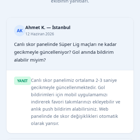
ekibinin yanıtları.
Ahmet K. — İstanbul
AK
12 Haziran 2026
Canlı skor panelinde Süper Lig maçları ne kadar
gecikmeyle güncelleniyor? Gol anında bildirim
alabilir miyim?
Canlı skor panelimiz ortalama 2-3 saniye
YANIT
gecikmeyle güncellenmektedir. Gol
bildirimleri için mobil uygulamamızı
indirerek favori takımlarınızı ekleyebilir ve
anlık push bildirim alabilirsiniz. Web
panelinde de skor değişiklikleri otomatik
olarak yansır.