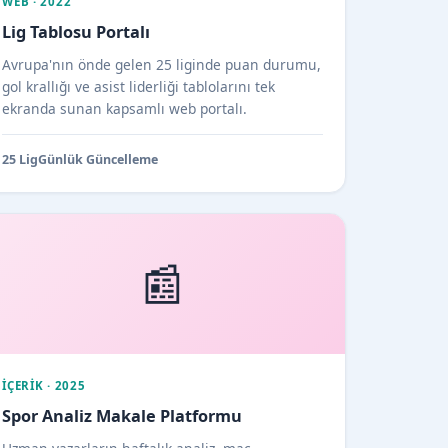
WEB · 2022
Lig Tablosu Portalı
Avrupa'nın önde gelen 25 liginde puan durumu,
gol krallığı ve asist liderliği tablolarını tek
ekranda sunan kapsamlı web portalı.
25 Lig
Günlük Güncelleme
📰
İÇERIK · 2025
Spor Analiz Makale Platformu