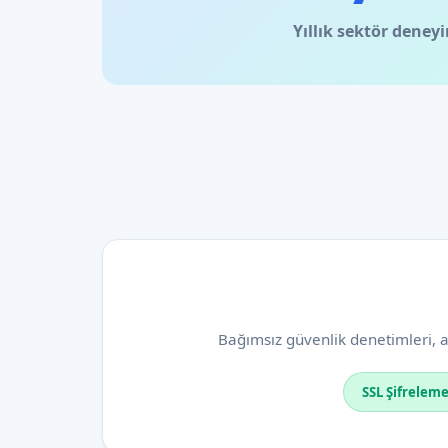
Yıllık sektör deney
Bağımsız güvenlik denetimleri, aç
SSL Şifrelem