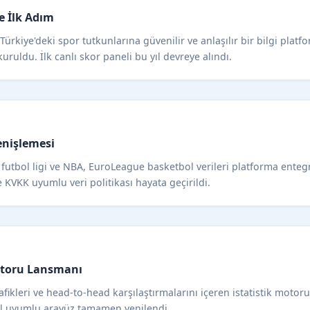
e İlk Adım
Türkiye'deki spor tutkunlarına güvenilir ve anlaşılır bir bilgi pla
uruldu. İlk canlı skor paneli bu yıl devreye alındı.
enişlemesi
a futbol ligi ve NBA, EuroLeague basketbol verileri platforma entegr
e KVKK uyumlu veri politikası hayata geçirildi.
otoru Lansmanı
afikleri ve head-to-head karşılaştırmalarını içeren istatistik motor
il uyumlu arayüz tamamen yenilendi.