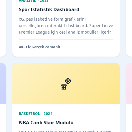
ANALITIK · 2023
Spor İstatistik Dashboard
xG, pas isabeti ve form grafiklerini
görselleştiren interaktif dashboard. Süper Lig ve
Premier League için özel analiz modülleri içerir.
40+ Lig
Gerçek Zamanlı
🏀
BASKETBOL · 2024
NBA Canlı Skor Modülü