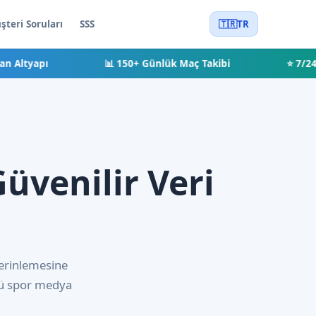
şteri Soruları
SSS
🇹🇷
TR
n Altyapı
📊 150+ Günlük Maç Takibi
⭐ 7/24 M
üvenilir Veri
derinlemesine
ncü spor medya