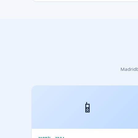
Madridbe
📱