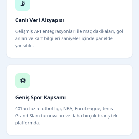
📡
Canlı Veri Altyapısı
Gelişmiş API entegrasyonları ile maç dakikaları, gol
anları ve kart bilgileri saniyeler içinde panelde
yansıtılır.
⚽
Geniş Spor Kapsamı
40'tan fazla futbol ligi, NBA, EuroLeague, tenis
Grand Slam turnuvaları ve daha birçok branş tek
platformda.