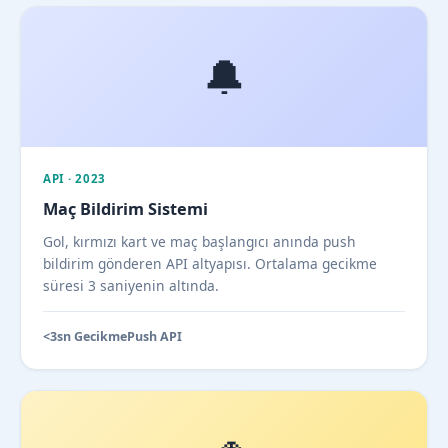
🔔
API · 2023
Maç Bildirim Sistemi
Gol, kırmızı kart ve maç başlangıcı anında push
bildirim gönderen API altyapısı. Ortalama gecikme
süresi 3 saniyenin altında.
<3sn Gecikme
Push API