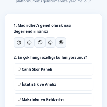
platformumuzu geliştirmemize yardımcı olur.
1. Madridbet'i genel olarak nasıl
değerlendirirsiniz?
🙂
🤩
😞
😐
😊
2. En çok hangi özelliği kullanıyorsunuz?
Canlı Skor Paneli
İstatistik ve Analiz
Makaleler ve Rehberler