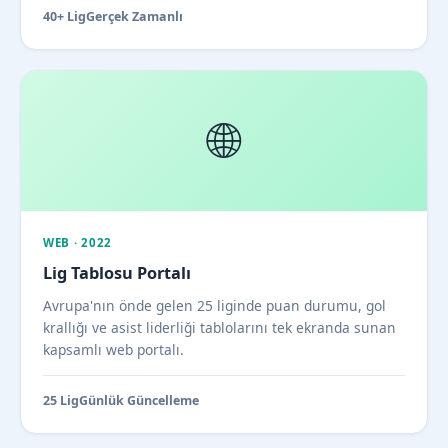
40+ Lig
Gerçek Zamanlı
🌐
WEB · 2022
Lig Tablosu Portalı
Avrupa'nın önde gelen 25 liginde puan durumu, gol
krallığı ve asist liderliği tablolarını tek ekranda sunan
kapsamlı web portalı.
25 Lig
Günlük Güncelleme