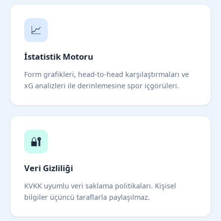
📈
İstatistik Motoru
Form grafikleri, head-to-head karşılaştırmaları ve
xG analizleri ile derinlemesine spor içgörüleri.
🔐
Veri Gizliliği
KVKK uyumlu veri saklama politikaları. Kişisel
bilgiler üçüncü taraflarla paylaşılmaz.