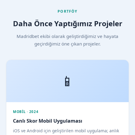
PORTFÖY
Daha Önce Yaptığımız Projeler
Madridbet ekibi olarak geliştirdiğimiz ve hayata
geçirdiğimiz öne çıkan projeler.
📱
MOBIL · 2024
Canlı Skor Mobil Uygulaması
iOS ve Android için geliştirilen mobil uygulama; anlık