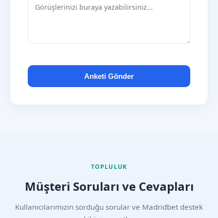
Anketi Gönder
TOPLULUK
Müşteri Soruları ve Cevapları
Kullanıcılarımızın sorduğu sorular ve Madridbet destek