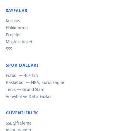
SAYFALAR
Kuruluş
Hakkımızda
Projeler
Müşteri Anketi
SSS
SPOR DALLARI
Futbol — 40+ Lig
Basketbol — NBA, EuroLeague
Tenis — Grand Slam
Voleybol ve Daha Fazlası
GÜVENILIRLIK
SSL Şifreleme
KVKK Uyumlu