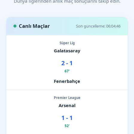
Dünya liglerinden anlık maç sonuçlarını takip edin.
Canlı Maçlar
Son güncelleme: 06:04:46
Süper Lig
Galatasaray
2 - 1
67'
Fenerbahçe
Premier League
Arsenal
1 - 1
52'