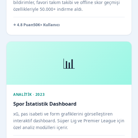
bildirimler, favori takım takibi ve offline skor geçmişi
özellikleriyle 50.000+ indirme aldı.
⭐ 4.8 Puan
50K+ Kullanıcı
📊
ANALITIK · 2023
Spor İstatistik Dashboard
xG, pas isabeti ve form grafiklerini görselleştiren
interaktif dashboard. Süper Lig ve Premier League için
özel analiz modülleri içerir.