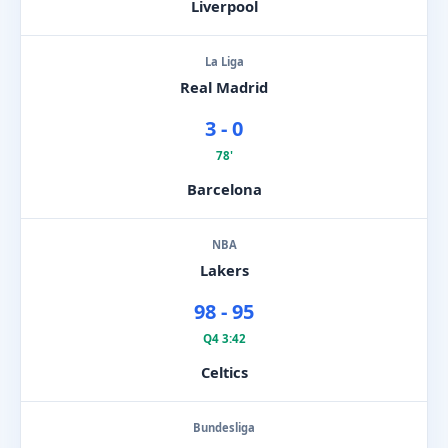
Liverpool
La Liga
Real Madrid
3 - 0
78'
Barcelona
NBA
Lakers
98 - 95
Q4 3:42
Celtics
Bundesliga