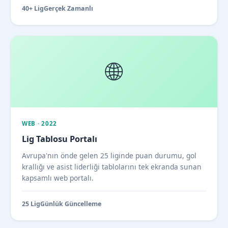
40+ Lig
Gerçek Zamanlı
🌐
WEB · 2022
Lig Tablosu Portalı
Avrupa'nın önde gelen 25 liginde puan durumu, gol
krallığı ve asist liderliği tablolarını tek ekranda sunan
kapsamlı web portalı.
25 Lig
Günlük Güncelleme