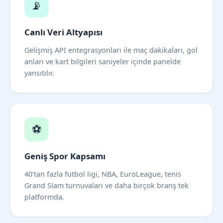
📡
Canlı Veri Altyapısı
Gelişmiş API entegrasyonları ile maç dakikaları, gol
anları ve kart bilgileri saniyeler içinde panelde
yansıtılır.
⚽
Geniş Spor Kapsamı
40'tan fazla futbol ligi, NBA, EuroLeague, tenis
Grand Slam turnuvaları ve daha birçok branş tek
platformda.