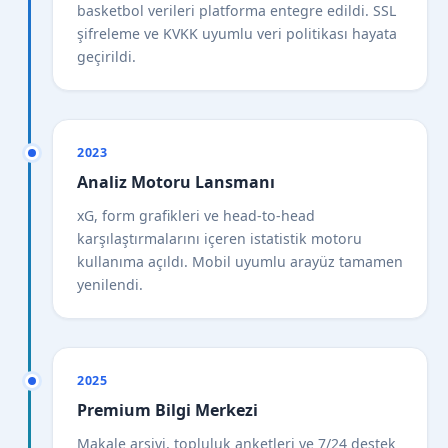
basketbol verileri platforma entegre edildi. SSL
şifreleme ve KVKK uyumlu veri politikası hayata
geçirildi.
2023
Analiz Motoru Lansmanı
xG, form grafikleri ve head-to-head
karşılaştırmalarını içeren istatistik motoru
kullanıma açıldı. Mobil uyumlu arayüz tamamen
yenilendi.
2025
Premium Bilgi Merkezi
Makale arşivi, topluluk anketleri ve 7/24 destek