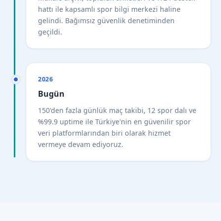
hattı ile kapsamlı spor bilgi merkezi haline
gelindi. Bağımsız güvenlik denetiminden
geçildi.
2026
Bugün
150'den fazla günlük maç takibi, 12 spor dalı ve
%99.9 uptime ile Türkiye'nin en güvenilir spor
veri platformlarından biri olarak hizmet
vermeye devam ediyoruz.