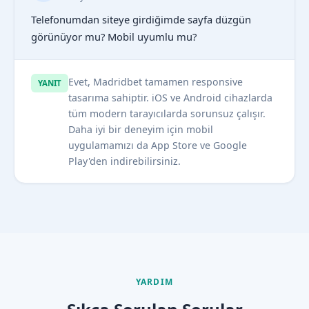
Telefonumdan siteye girdiğimde sayfa düzgün
görünüyor mu? Mobil uyumlu mu?
Evet, Madridbet tamamen responsive
YANIT
tasarıma sahiptir. iOS ve Android cihazlarda
tüm modern tarayıcılarda sorunsuz çalışır.
Daha iyi bir deneyim için mobil
uygulamamızı da App Store ve Google
Play'den indirebilirsiniz.
YARDIM