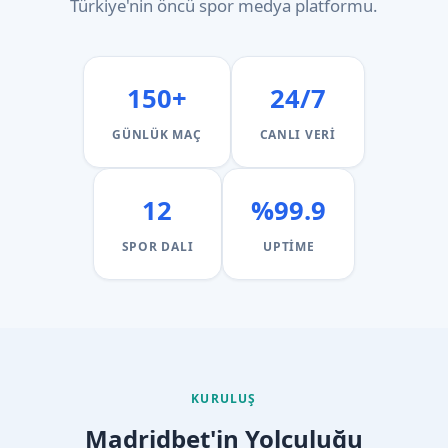
Türkiye'nin öncü spor medya platformu.
150+
24/7
GÜNLÜK MAÇ
CANLI VERI
12
%99.9
SPOR DALI
UPTIME
KURULUŞ
Madridbet'in Yolculuğu