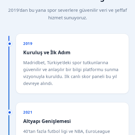
2019'dan bu yana spor severlere güvenilir veri ve şeffaf
hizmet sunuyoruz.
2019
Kuruluş ve İlk Adım
Madridbet, Türkiye'deki spor tutkunlarına
güvenilir ve anlaşılır bir bilgi platformu sunma
vizyonuyla kuruldu. İlk canlı skor paneli bu yıl
devreye alındı.
2021
Altyapı Genişlemesi
40'tan fazla futbol ligi ve NBA, EuroLeague