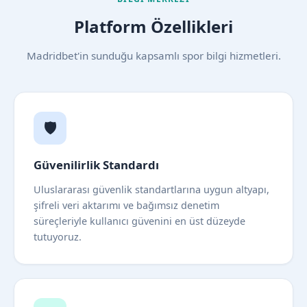
Platform Özellikleri
Madridbet'in sunduğu kapsamlı spor bilgi hizmetleri.
🛡️
Güvenilirlik Standardı
Uluslararası güvenlik standartlarına uygun altyapı,
şifreli veri aktarımı ve bağımsız denetim
süreçleriyle kullanıcı güvenini en üst düzeyde
tutuyoruz.