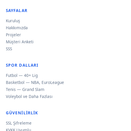
SAYFALAR
Kuruluş
Hakkımızda
Projeler
Müşteri Anketi
SSS
SPOR DALLARI
Futbol — 40+ Lig
Basketbol — NBA, EuroLeague
Tenis — Grand Slam
Voleybol ve Daha Fazlası
GÜVENILIRLIK
SSL Şifreleme
KVKK Uyumlu