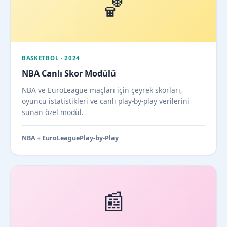
🏀
BASKETBOL · 2024
NBA Canlı Skor Modülü
NBA ve EuroLeague maçları için çeyrek skorları,
oyuncu istatistikleri ve canlı play-by-play verilerini
sunan özel modül.
NBA + EuroLeague
Play-by-Play
📰