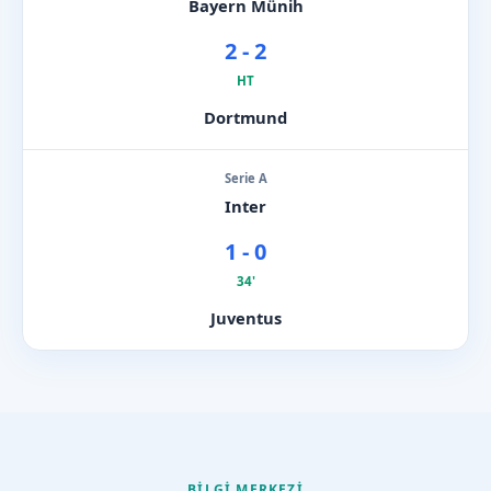
Bayern Münih
2 - 2
HT
Dortmund
Serie A
Inter
1 - 0
34'
Juventus
BILGI MERKEZI