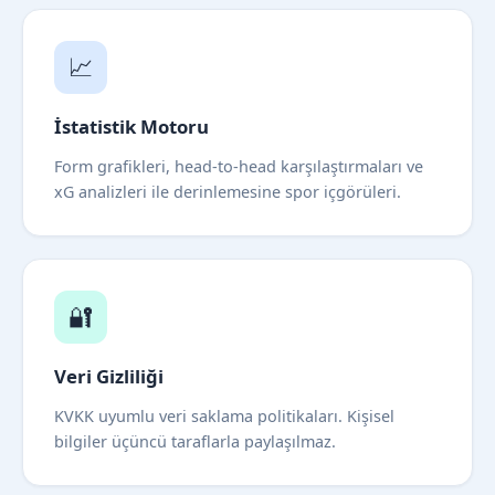
📈
İstatistik Motoru
Form grafikleri, head-to-head karşılaştırmaları ve
xG analizleri ile derinlemesine spor içgörüleri.
🔐
Veri Gizliliği
KVKK uyumlu veri saklama politikaları. Kişisel
bilgiler üçüncü taraflarla paylaşılmaz.