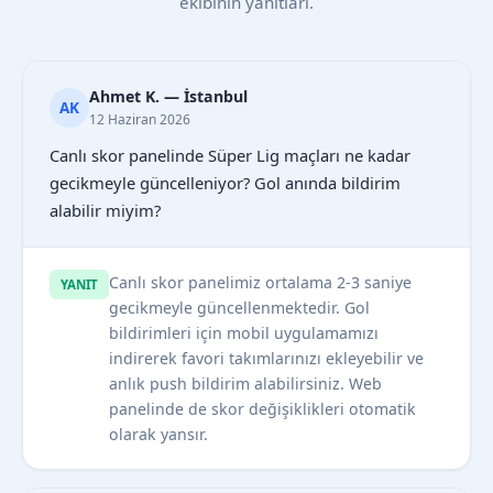
ekibinin yanıtları.
Ahmet K. — İstanbul
AK
12 Haziran 2026
Canlı skor panelinde Süper Lig maçları ne kadar
gecikmeyle güncelleniyor? Gol anında bildirim
alabilir miyim?
Canlı skor panelimiz ortalama 2-3 saniye
YANIT
gecikmeyle güncellenmektedir. Gol
bildirimleri için mobil uygulamamızı
indirerek favori takımlarınızı ekleyebilir ve
anlık push bildirim alabilirsiniz. Web
panelinde de skor değişiklikleri otomatik
olarak yansır.