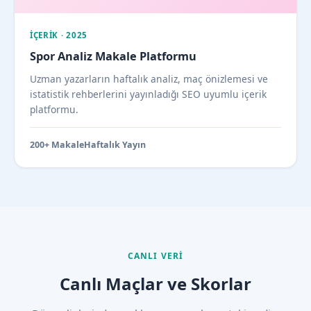
İÇERIK · 2025
Spor Analiz Makale Platformu
Uzman yazarların haftalık analiz, maç önizlemesi ve
istatistik rehberlerini yayınladığı SEO uyumlu içerik
platformu.
200+ Makale
Haftalık Yayın
CANLI VERI
Canlı Maçlar ve Skorlar