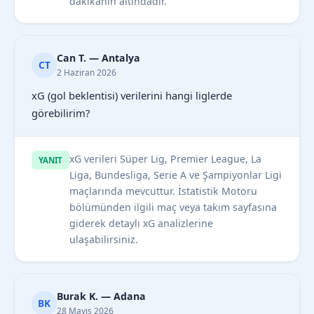
dakikanın altındadır.
Can T. — Antalya
CT
2 Haziran 2026
xG (gol beklentisi) verilerini hangi liglerde
görebilirim?
xG verileri Süper Lig, Premier League, La
YANIT
Liga, Bundesliga, Serie A ve Şampiyonlar Ligi
maçlarında mevcuttur. İstatistik Motoru
bölümünden ilgili maç veya takım sayfasına
giderek detaylı xG analizlerine
ulaşabilirsiniz.
Burak K. — Adana
BK
28 Mayıs 2026