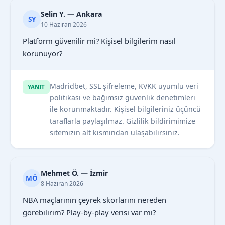
Selin Y. — Ankara
SY
10 Haziran 2026
Platform güvenilir mi? Kişisel bilgilerim nasıl
korunuyor?
Madridbet, SSL şifreleme, KVKK uyumlu veri
YANIT
politikası ve bağımsız güvenlik denetimleri
ile korunmaktadır. Kişisel bilgileriniz üçüncü
taraflarla paylaşılmaz. Gizlilik bildirimimize
sitemizin alt kısmından ulaşabilirsiniz.
Mehmet Ö. — İzmir
MÖ
8 Haziran 2026
NBA maçlarının çeyrek skorlarını nereden
görebilirim? Play-by-play verisi var mı?