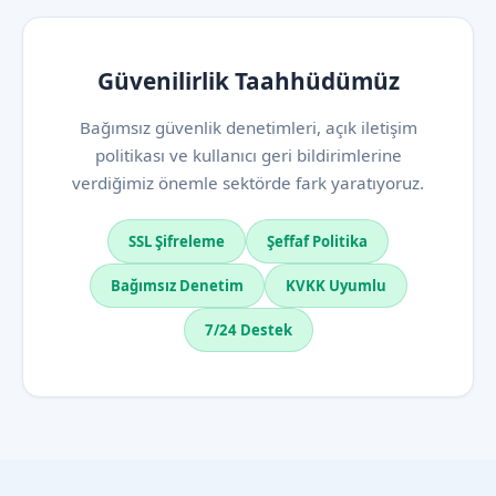
Güvenilirlik Taahhüdümüz
Bağımsız güvenlik denetimleri, açık iletişim
politikası ve kullanıcı geri bildirimlerine
verdiğimiz önemle sektörde fark yaratıyoruz.
SSL Şifreleme
Şeffaf Politika
Bağımsız Denetim
KVKK Uyumlu
7/24 Destek