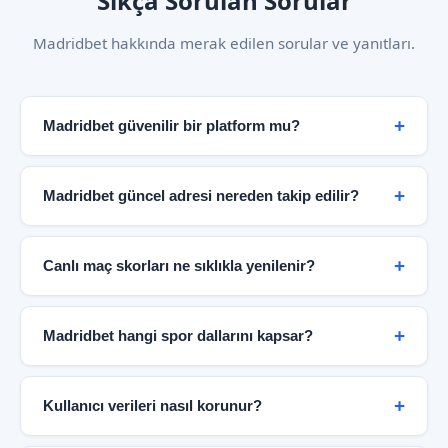
Sıkça Sorulan Sorular
Madridbet hakkında merak edilen sorular ve yanıtları.
Madridbet güvenilir bir platform mu?
Evet. Madridbet, şifreli bağlantı altyapısı, şeffaf
bilgilendirme politikası ve kullanıcı odaklı hizmet
Madridbet güncel adresi nereden takip edilir?
anlayışıyla güvenilir bir spor bilgi merkezi olarak
hizmet vermektedir. Bağımsız güvenlik denetimleri ve
Güncel erişim bilgileri doğrudan resmi Madridbet
KVKK uyumlu veri politikaları platformun
sayfası üzerinden paylaşılmaktadır. Bu sayfa düzenli
Canlı maç skorları ne sıklıkla yenilenir?
güvenilirliğini destekler.
olarak güncellenir ve en doğru bilgiye buradan
ulaşabilirsiniz.
Canlı skor paneli maç dakikalarına göre anlık olarak
güncellenir. Futbol karşılaşmalarında gol, kart ve
Madridbet hangi spor dallarını kapsar?
oyuncu değişikliği bilgileri saniyeler içinde yansıtılır.
Basketbol maçlarında çeyrek skorları gerçek zamanlı
Futbol, basketbol, tenis, voleybol, buz hokeyi ve
takip edilebilir.
daha birçok branş Madridbet kapsamında yer
Kullanıcı verileri nasıl korunur?
almaktadır. 40'tan fazla futbol ligi ve uluslararası
basketbol organizasyonları platformda takip
Platform, modern güvenlik protokolleri ve veri