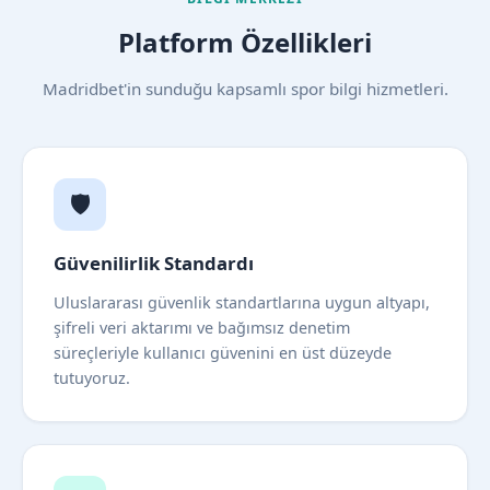
Platform Özellikleri
Madridbet'in sunduğu kapsamlı spor bilgi hizmetleri.
🛡️
Güvenilirlik Standardı
Uluslararası güvenlik standartlarına uygun altyapı,
şifreli veri aktarımı ve bağımsız denetim
süreçleriyle kullanıcı güvenini en üst düzeyde
tutuyoruz.