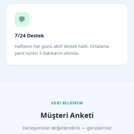
💬
7/24 Destek
Haftanın her günü aktif destek hattı. Ortalama
yanıt süresi 3 dakikanın altında.
GERI BILDIRIM
Müşteri Anketi
Deneyiminizi değerlendirin — görüşleriniz