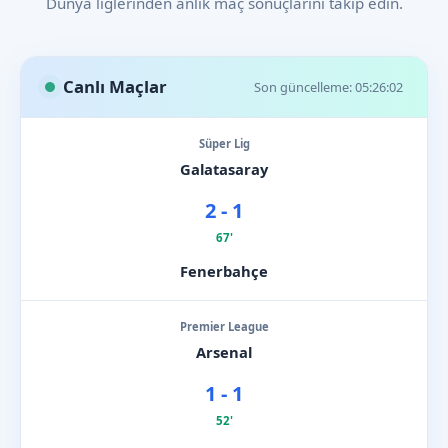
Dünya liglerinden anlık maç sonuçlarını takip edin.
Canlı Maçlar
Son güncelleme: 05:26:02
Süper Lig
Galatasaray
2 - 1
67'
Fenerbahçe
Premier League
Arsenal
1 - 1
52'