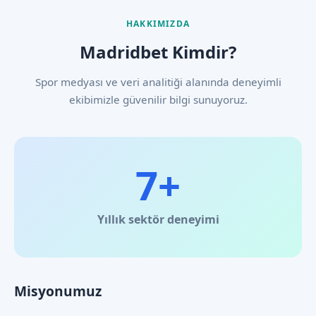
HAKKIMIZDA
Madridbet Kimdir?
Spor medyası ve veri analitiği alanında deneyimli
ekibimizle güvenilir bilgi sunuyoruz.
7+
Yıllık sektör deneyimi
Misyonumuz